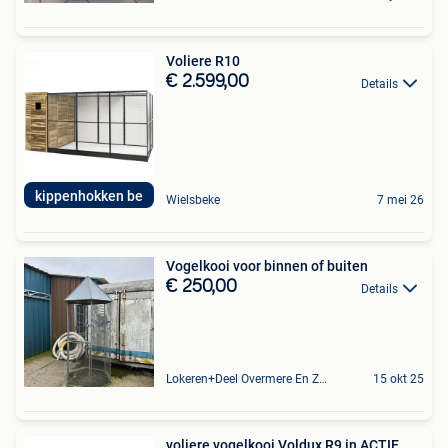
Voliere R10
€ 2.599,00
Details
kippenhokken be
Wielsbeke
7 mei 26
Vogelkooi voor binnen of buiten
€ 250,00
Details
Lokeren+Deel Overmere En Zele
15 okt 25
voliere vogelkooi Voldux R9 in ACTIE