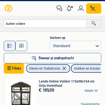
Vogels | Hokken en Kooien
Sorteer op
Alle afstanden…
Bewaar je zoekopdracht
Filters
Dieren en Toebehoren
Hokken en Kooien
Lendo Online Volière 115x58x164 cm
Grijs Vurenhout
€ 189,99
Details
Topadvertentie