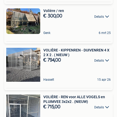
Volière / ren
€ 300,00
Details
Genk
6 mrt 25
VOLIÈRE - KIPPENREN - DUIVENREN 4 X
2 X 2 . ( NIEUW )
€ 794,00
Details
Hasselt
15 apr 26
VOLIÈRE - REN voor ALLE VOGELS en
PLUIMVEE 3x2x2 . (NIEUW)
€ 715,00
Details