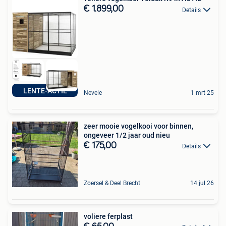
€ 1.899,00
Details
LENTE-ACTIE
Nevele
1 mrt 25
zeer mooie vogelkooi voor binnen,
ongeveer 1/2 jaar oud nieu
€ 175,00
Details
Zoersel & Deel Brecht
14 jul 26
voliere ferplast