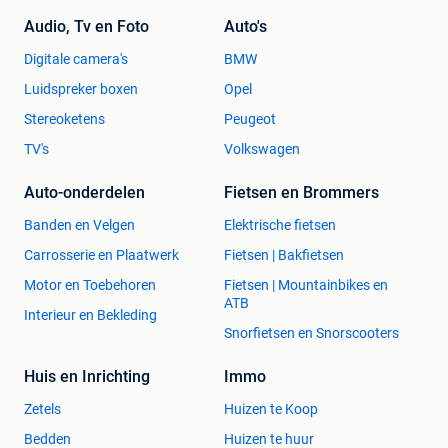
Audio, Tv en Foto
Auto's
Digitale camera's
BMW
Luidspreker boxen
Opel
Stereoketens
Peugeot
TV's
Volkswagen
Auto-onderdelen
Fietsen en Brommers
Banden en Velgen
Elektrische fietsen
Carrosserie en Plaatwerk
Fietsen | Bakfietsen
Motor en Toebehoren
Fietsen | Mountainbikes en
ATB
Interieur en Bekleding
Snorfietsen en Snorscooters
Huis en Inrichting
Immo
Zetels
Huizen te Koop
Bedden
Huizen te huur