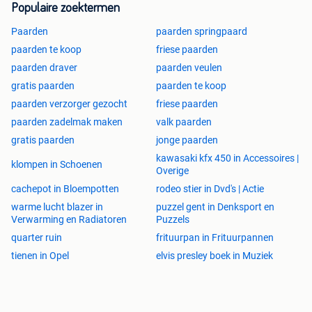
Populaire zoektermen
Paarden
paarden springpaard
paarden te koop
friese paarden
paarden draver
paarden veulen
gratis paarden
paarden te koop
paarden verzorger gezocht
friese paarden
paarden zadelmak maken
valk paarden
gratis paarden
jonge paarden
kawasaki kfx 450 in Accessoires |
klompen in Schoenen
Overige
cachepot in Bloempotten
rodeo stier in Dvd's | Actie
warme lucht blazer in
puzzel gent in Denksport en
Verwarming en Radiatoren
Puzzels
quarter ruin
frituurpan in Frituurpannen
tienen in Opel
elvis presley boek in Muziek