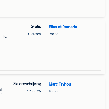
Gratis
Elisa et Romaric
n
Gisteren
Ronse
. Ik
e
oon
Zie omschrijving
Marc Tryhou
i.
17 jun 26
Torhout
as