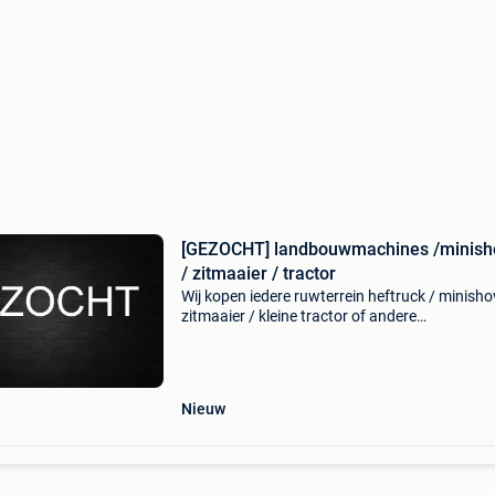
[GEZOCHT] landbouwmachines /minish
/ zitmaaier / tractor
Wij kopen iedere ruwterrein heftruck / minishov
zitmaaier / kleine tractor of andere
landbouwvoertuigen ongeacht de staat door 
nederland / belgie / duitsland / biedt alles aan
schade, o
Nieuw