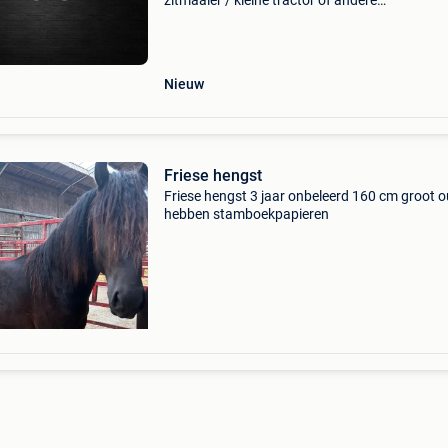
zitmaaier / kleine tractor of andere
landbouwvoertuigen ongeacht de staat door 
nederland / belgie / duitsland / biedt alles aan
schade, o
Nieuw
Friese hengst
Friese hengst 3 jaar onbeleerd 160 cm groot 
hebben stamboekpapieren