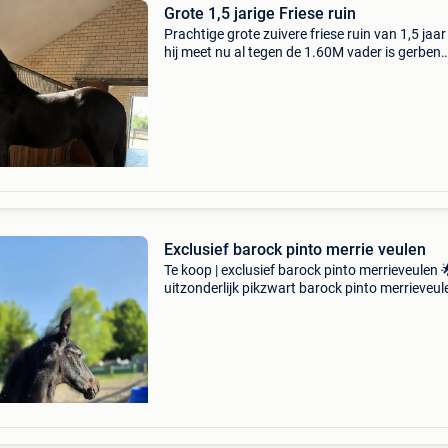
Grote 1,5 jarige Friese ruin
Prachtige grote zuivere friese ruin van 1,5 jaar
hij meet nu al tegen de 1.60M vader is gerben
nederlands paspoort voor info enkel bellen 04
51 31
Exclusief barock pinto merrie veulen
Te koop | exclusief barock pinto merrieveulen 
uitzonderlijk pikzwart barock pinto merrieveul
geboren op 14 juni 2026, met 73,5% fries bloed
papier en ingeschreven bij het barock pinto s