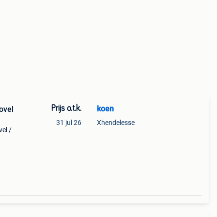
Prijs o.t.k.
koen
ovel
31 jul 26
Xhendelesse
el /
heel
 ! Met