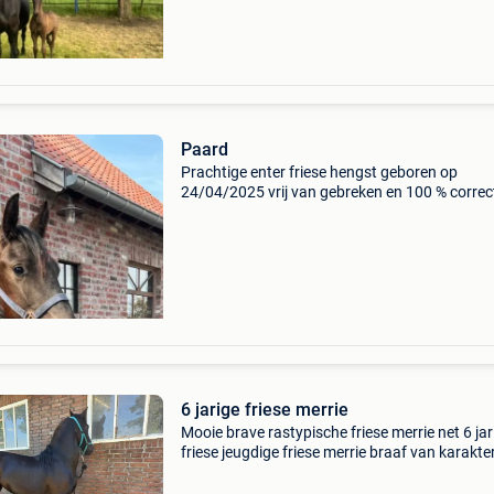
Paard
Prachtige enter friese hengst geboren op
24/04/2025 vrij van gebreken en 100 % correc
braaf enkel equipas voor meer info 0476 44 1
6 jarige friese merrie
Mooie brave rastypische friese merrie net 6 jar
friese jeugdige friese merrie braaf van karakte
opgroeit in groepsverband kan zeer goed be
afstammeling rommert x doaitsen ze is rond 