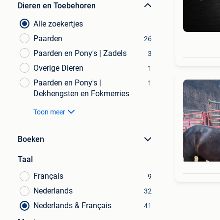
Dieren en Toebehoren
Alle zoekertjes
Paarden
26
Paarden en Pony's | Zadels
3
Overige Dieren
1
Paarden en Pony's |
1
Dekhengsten en Fokmerries
Toon meer
Boeken
Taal
Français
9
Nederlands
32
Nederlands & Français
41