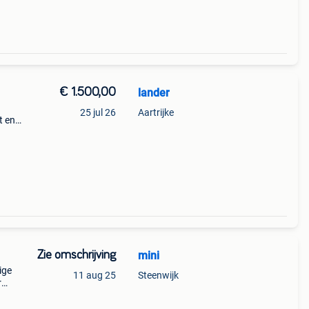
€ 1.500,00
lander
25 jul 26
Aartrijke
t en
2 83
Zie omschrijving
mini
ige
11 aug 25
Steenwijk
r
wegen
de 160