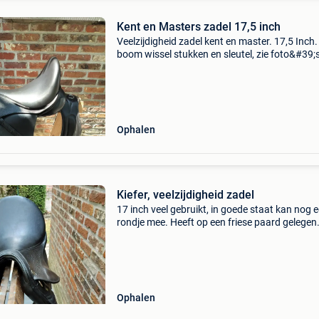
Kent en Masters zadel 17,5 inch
Veelzijdigheid zadel kent en master. 17,5 Inch
boom wissel stukken en sleutel, zie foto&#39;s
stijgbeugels. Zadel staat nu op maat van een f
paard. In zeer goede staat. Nieuwprijs 1
Ophalen
Kiefer, veelzijdigheid zadel
17 inch veel gebruikt, in goede staat kan nog 
rondje mee. Heeft op een friese paard gelegen
Ophalen