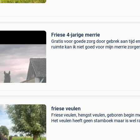
Friese 4-jarige merrie
Gratis voor goede zorg door gebrek aan tijd e
ruimte kan ik niet goed voor mijn merrie zorgen
zou graag willen dat ze snel weggaat. 4-Jarig
merrie. Fries neem alleen contact op via telef
0478
friese veulen
Friese veulen, hengst veulen, geboren begin me
Het veulen heeft geen stamboek maar is wel r
zuiver fries. Prijs 2500euro.