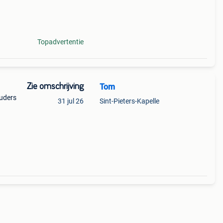
heel
 ! Met
Topadvertentie
Zie omschrijving
Tom
ouders
31 jul 26
Sint-Pieters-Kapelle