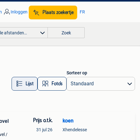
n
Inloggen
FR
Plaats zoekertje
lle afstanden…
Zoek
Sorteer op
Lijst
Foto’s
Prijs o.t.k.
koen
ovel
31 jul 26
Xhendelesse
el /