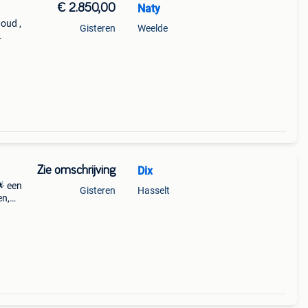
€ 2.850,00
Naty
 oud ,
Gisteren
Weelde
70 12
Zie omschrijving
Dix
🌟 een
Gisteren
Hasselt
en,
, vol