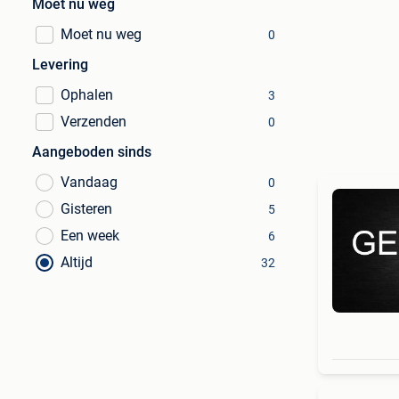
Moet nu weg
Moet nu weg
0
Levering
Ophalen
3
Verzenden
0
Aangeboden sinds
Vandaag
0
Gisteren
5
Een week
6
Altijd
32