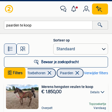
Paarden
Sorteer op
Alle afstanden…
Bewaar je zoekopdracht
Dieren en Toebehoren
Filters
Paarden
Verwijder filters
Merens hengsten veulen te koop
€ 1.850,00
Details
Topzoekertje
Overpelt
Vandaag