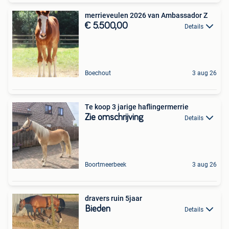
merrieveulen 2026 van Ambassador Z
€ 5.500,00
Details
Boechout
3 aug 26
Te koop 3 jarige haflingermerrie
Zie omschrijving
Details
Boortmeerbeek
3 aug 26
dravers ruin 5jaar
Bieden
Details