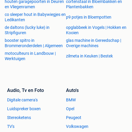
houten garagepoorten in Deuren
cortenstaal in Bloembakken en
en Vliegenramen
Plantenbakken
co sleeper hout in Babywiegjes en
p9 potjes in Bloempotten
Ledikanten
de daltons (lucky luke) in
opglabbeek in Vogels | Hokken en
Stripfiguren
Kooien
booster spitro in
glas machine in Gereedschap |
Brommeronderdelen | Algemeen
Overige machines
motoculteurs in Landbouw |
zilmeta in Keuken | Bestek
Werktuigen
Audio, Tv en Foto
Auto's
Digitale camera's
BMW
Luidspreker boxen
Opel
Stereoketens
Peugeot
TV's
Volkswagen