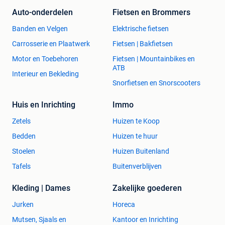
Auto-onderdelen
Fietsen en Brommers
Banden en Velgen
Elektrische fietsen
Carrosserie en Plaatwerk
Fietsen | Bakfietsen
Motor en Toebehoren
Fietsen | Mountainbikes en
ATB
Interieur en Bekleding
Snorfietsen en Snorscooters
Huis en Inrichting
Immo
Zetels
Huizen te Koop
Bedden
Huizen te huur
Stoelen
Huizen Buitenland
Tafels
Buitenverblijven
Kleding | Dames
Zakelijke goederen
Jurken
Horeca
Mutsen, Sjaals en
Kantoor en Inrichting