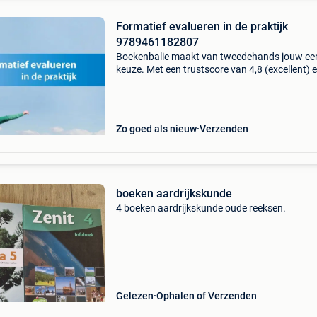
Formatief evalueren in de praktijk
9789461182807
Boekenbalie maakt van tweedehands jouw ee
keuze. Met een trustscore van 4,8 (excellent) 
dagen retour garantie maken we dat iedere d
waar. Bestel direct op onze website! Titel: for
ev
Zo goed als nieuw
Verzenden
boeken aardrijkskunde
4 boeken aardrijkskunde oude reeksen.
Gelezen
Ophalen of Verzenden