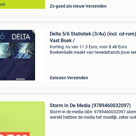
Zo goed als nieuw
Verzenden
Delta 5/6 Statistiek (3/4u) (incl. cd-rom)
Vast Boek /
Korting: nu van 11.3 Euro, voor 8.48 Euro.
Boekenbalie maakt van tweedehands jouw ee
keuze. Met een trustscore van 4,8 (excellent) 
dagen retour garantie maken we dat iedere d
waar. Bestel
Gelezen
Verzenden
Storm In De Media (9789460032097)
Storm in de media isbn: 9789460032097 alom
wereld hebben de media het moeilijk, zeker ook
nederland. Vooral kranten en weekbladen ka
met teruglopende oplagen en snel slinkende
advertentiein