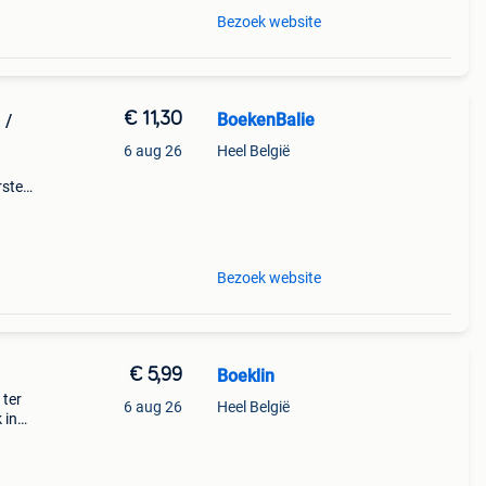
Bezoek website
€ 11,30
BoekenBalie
 /
6 aug 26
Heel België
rste
en 30
ag
Bezoek website
€ 5,99
Boeklin
 ter
6 aug 26
Heel België
 in
mpen