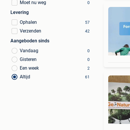
Moet nu weg
0
Levering
Ophalen
57
Verzenden
42
Aangeboden sinds
Vandaag
0
Gisteren
0
Een week
2
Altijd
61