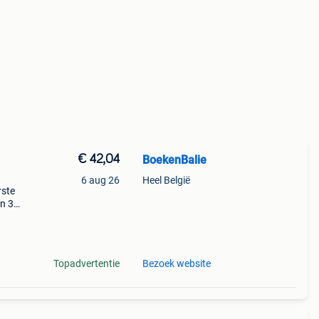
€ 42,04
BoekenBalie
6 aug 26
Heel België
rste
en 30
ag
matief
Topadvertentie
Bezoek website