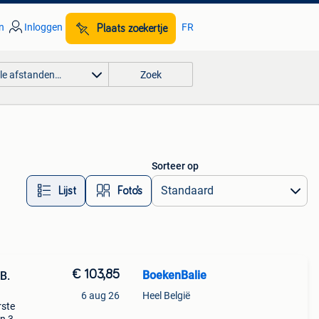
n
Inloggen
FR
Plaats zoekertje
lle afstanden…
Zoek
Sorteer op
Lijst
Foto’s
€ 103,85
BoekenBalie
B.
6 aug 26
Heel België
rste