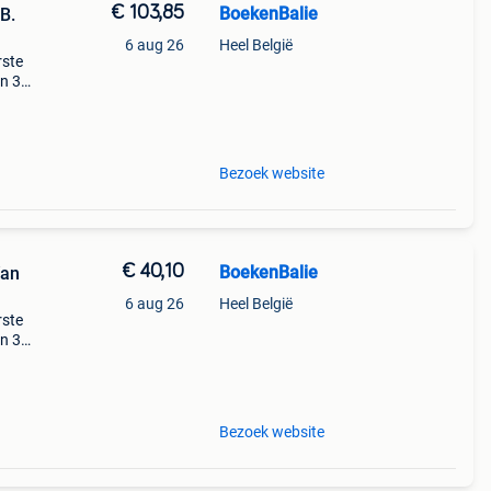
€ 103,85
BoekenBalie
B.
6 aug 26
Heel België
rste
en 30
ag
Bezoek website
€ 40,10
BoekenBalie
Van
6 aug 26
Heel België
rste
en 30
ag
Bezoek website