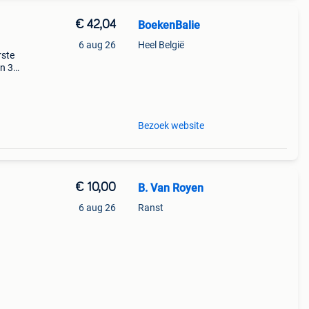
€ 42,04
BoekenBalie
6 aug 26
Heel België
rste
en 30
ag
matief
Bezoek website
€ 10,00
B. Van Royen
6 aug 26
Ranst