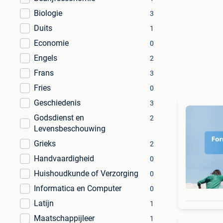
Biologie
3
Duits
1
Economie
0
Engels
2
Frans
3
Fries
0
Geschiedenis
3
Godsdienst en
2
Levensbeschouwing
Grieks
2
Handvaardigheid
0
Huishoudkunde of Verzorging
0
Informatica en Computer
0
Latijn
1
Maatschappijleer
1