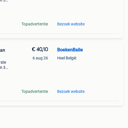
en 30
ag
Topadvertentie
Bezoek website
€ 40,10
BoekenBalie
Van
6 aug 26
Heel België
rste
en 30
ag
Topadvertentie
Bezoek website