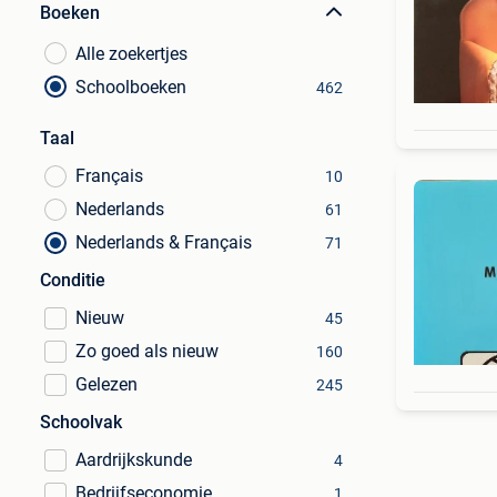
Boeken
Alle zoekertjes
Schoolboeken
462
Taal
Français
10
Nederlands
61
Nederlands & Français
71
Conditie
Nieuw
45
Zo goed als nieuw
160
Gelezen
245
Schoolvak
Aardrijkskunde
4
Bedrijfseconomie
1