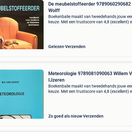
De meubelstoffeerder 9789060290682 
Wolff
Boekenbalie maakt van tweedehands jouw ee
keuze. Met een trustscore van 4,8 (excellent) 
dagen retour garantie maken we dat iedere d
waar. Bestel direct op onze website! Titel: de
meubelsto
Gelezen
Verzenden
Meteorologie 9789081090063 Willem 
IJzeren
Boekenbalie maakt van tweedehands jouw ee
keuze. Met een trustscore van 4,8 (excellent) 
dagen retour garantie maken we dat iedere d
waar. Bestel direct op onze website! Titel:
meteorologie
Zo goed als nieuw
Verzenden