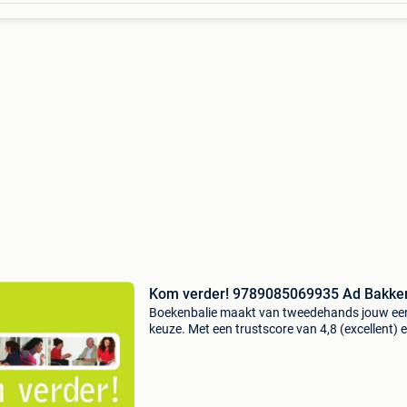
Kom verder! 9789085069935 Ad Bakke
Boekenbalie maakt van tweedehands jouw ee
keuze. Met een trustscore van 4,8 (excellent) 
dagen retour garantie maken we dat iedere d
waar. Bestel direct op onze website! Titel: kom
verder!