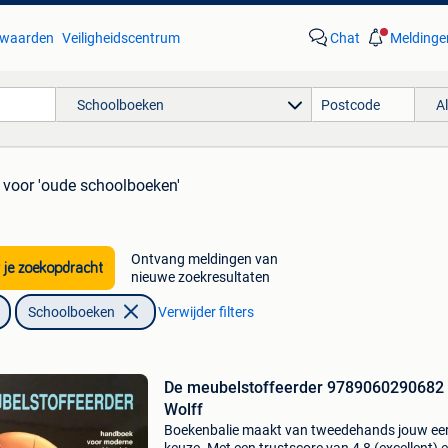
waarden
Veiligheidscentrum
Chat
Meldinge
Schoolboeken
A
voor 'oude schoolboeken'
Ontvang meldingen van
 je zoekopdracht
nieuwe zoekresultaten
Schoolboeken
Verwijder filters
De meubelstoffeerder 9789060290682 
Wolff
Boekenbalie maakt van tweedehands jouw ee