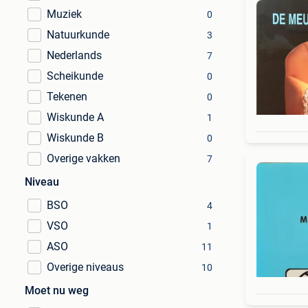
Muziek
0
Natuurkunde
3
Nederlands
7
Scheikunde
0
Tekenen
0
Wiskunde A
1
Wiskunde B
0
Overige vakken
7
Niveau
BSO
4
VSO
1
ASO
11
Overige niveaus
10
Moet nu weg