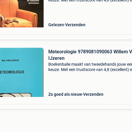
keuze. Met een trustscore van 4,8 (excellent) 
dagen retour garantie maken we dat iedere d
waar. Bestel direct op onze website! Titel: de
meubelsto
Gelezen
Verzenden
Meteorologie 9789081090063 Willem 
IJzeren
Boekenbalie maakt van tweedehands jouw ee
keuze. Met een trustscore van 4,8 (excellent) 
dagen retour garantie maken we dat iedere d
waar. Bestel direct op onze website! Titel:
meteorologie
Zo goed als nieuw
Verzenden