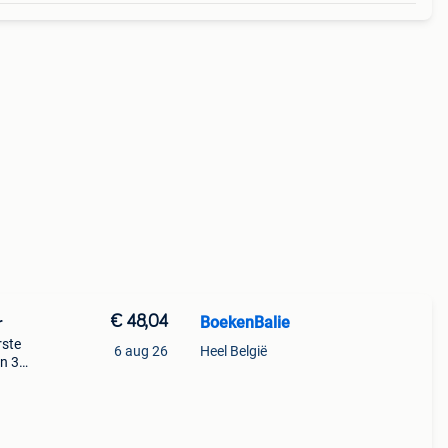
€ 48,04
BoekenBalie
r
rste
6 aug 26
Heel België
en 30
ag