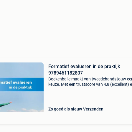
Formatief evalueren in de praktijk
9789461182807
Boekenbalie maakt van tweedehands jouw ee
keuze. Met een trustscore van 4,8 (excellent) 
dagen retour garantie maken we dat iedere d
waar. Bestel direct op onze website! Titel: for
ev
Zo goed als nieuw
Verzenden