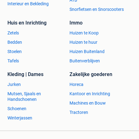
ATB
Interieur en Bekleding
Snorfietsen en Snorscooters
Huis en Inrichting
Immo
Zetels
Huizen te Koop
Bedden
Huizen te huur
Stoelen
Huizen Buitenland
Tafels
Buitenverblijven
Kleding | Dames
Zakelijke goederen
Jurken
Horeca
Mutsen, Sjaals en
Kantoor en Inrichting
Handschoenen
Machines en Bouw
Schoenen
Tractoren
Winterjassen