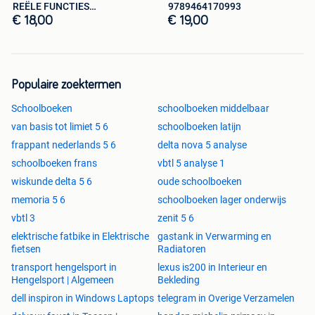
REËLE FUNCTIES
9789464170993
9789048603787
€ 18,00
€ 19,00
Populaire zoektermen
Schoolboeken
schoolboeken middelbaar
van basis tot limiet 5 6
schoolboeken latijn
frappant nederlands 5 6
delta nova 5 analyse
schoolboeken frans
vbtl 5 analyse 1
wiskunde delta 5 6
oude schoolboeken
memoria 5 6
schoolboeken lager onderwijs
vbtl 3
zenit 5 6
elektrische fatbike in Elektrische
gastank in Verwarming en
fietsen
Radiatoren
transport hengelsport in
lexus is200 in Interieur en
Hengelsport | Algemeen
Bekleding
dell inspiron in Windows Laptops
telegram in Overige Verzamelen