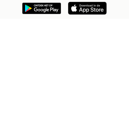
2dehands Zakelijk
Veilig en Succesvol
Help en info
Voorwaarden
Privacyverklaring
Cookiebeleid
Privacyvoorkeuren
Over 2dehands
Adevinta
Sitemap
2dehands is niet aansprakelijk voor (gevolg)schade die voortkomt
uit het gebruik van deze site, dan wel uit fouten of ontbrekende
functionaliteiten op deze site.
Copyright © 2026 Marktplaats B.V. Alle rechten voorbehouden.