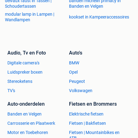
delvaux faust in Tassen |
banden michelin primacy in
Schoudertassen
Banden en Velgen
modular lamp in Lampen |
kookset in Kampeeraccessoires
Wandlampen
Audio, Tv en Foto
Auto's
Digitale camera's
BMW
Luidspreker boxen
Opel
Stereoketens
Peugeot
TV's
Volkswagen
Auto-onderdelen
Fietsen en Brommers
Banden en Velgen
Elektrische fietsen
Carrosserie en Plaatwerk
Fietsen | Bakfietsen
Motor en Toebehoren
Fietsen | Mountainbikes en