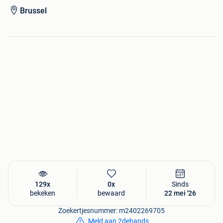
9789048614608
Brussel
129x
0x
Sinds
bekeken
bewaard
22 mei '26
Zoekertjesnummer: m2402269705
Meld aan 2dehands