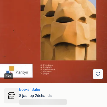
1
/
2
BoekenBalie
8 jaar op 2dehands
...