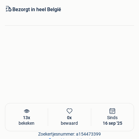
Waarom je bij BoekenBalie moet zijn voor al je
tweedehands boeken:
Bezorgt in heel België
Bestel je voor 15:00 uur? Dan vliegt het dezelfde dag
nog jouw kant op!
Meer dan 400.000 tweedehands boeken om uit te
kiezen
We checken alle boeken eigenhandig
Vanaf 40 euro of bij 4 boeken is de verzending op
onze rekening
30 dagen retourgarantie
13x
0x
Sinds
bekeken
bewaard
16 sep '25
Zoekertjesnummer: a154473399