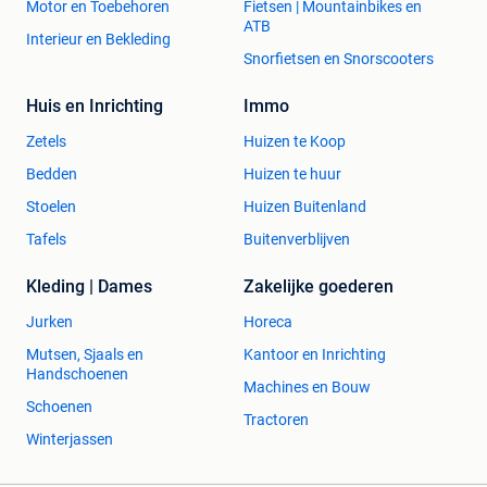
Motor en Toebehoren
Fietsen | Mountainbikes en
ATB
Interieur en Bekleding
Snorfietsen en Snorscooters
Huis en Inrichting
Immo
Zetels
Huizen te Koop
Bedden
Huizen te huur
Stoelen
Huizen Buitenland
Tafels
Buitenverblijven
Kleding | Dames
Zakelijke goederen
Jurken
Horeca
Mutsen, Sjaals en
Kantoor en Inrichting
Handschoenen
Machines en Bouw
Schoenen
Tractoren
Winterjassen