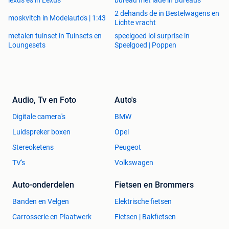
lexus es in Lexus
bureau met lade in Bureaus
2 dehands de in Bestelwagens en
moskvitch in Modelauto's | 1:43
Lichte vracht
metalen tuinset in Tuinsets en
speelgoed lol surprise in
Loungesets
Speelgoed | Poppen
Audio, Tv en Foto
Auto's
Digitale camera's
BMW
Luidspreker boxen
Opel
Stereoketens
Peugeot
TV's
Volkswagen
Auto-onderdelen
Fietsen en Brommers
Banden en Velgen
Elektrische fietsen
Carrosserie en Plaatwerk
Fietsen | Bakfietsen