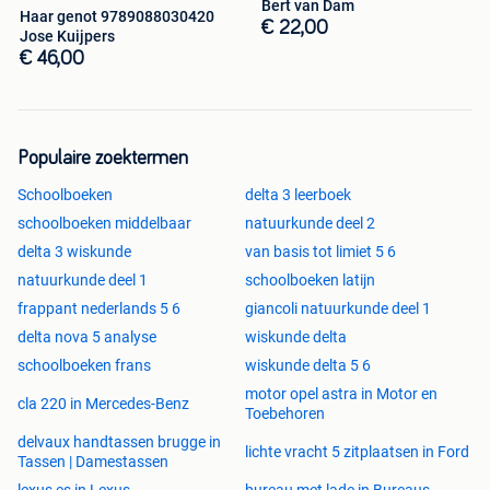
Bert van Dam
Haar genot 9789088030420
€ 22,00
Jose Kuijpers
€ 46,00
Populaire zoektermen
Schoolboeken
delta 3 leerboek
schoolboeken middelbaar
natuurkunde deel 2
delta 3 wiskunde
van basis tot limiet 5 6
natuurkunde deel 1
schoolboeken latijn
frappant nederlands 5 6
giancoli natuurkunde deel 1
delta nova 5 analyse
wiskunde delta
schoolboeken frans
wiskunde delta 5 6
motor opel astra in Motor en
cla 220 in Mercedes-Benz
Toebehoren
delvaux handtassen brugge in
lichte vracht 5 zitplaatsen in Ford
Tassen | Damestassen