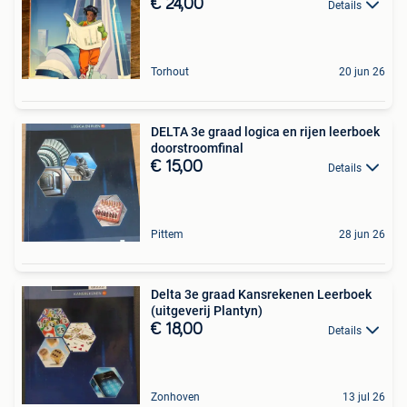
€ 24,00
Details
Torhout
20 jun 26
DELTA 3e graad logica en rijen leerboek
doorstroomfinal
€ 15,00
Details
Pittem
28 jun 26
Delta 3e graad Kansrekenen Leerboek
(uitgeverij Plantyn)
€ 18,00
Details
Zonhoven
13 jul 26