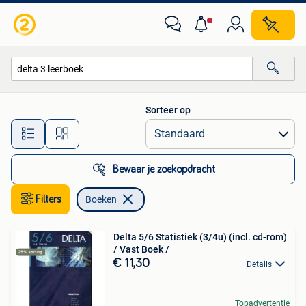
Boeken
Sorteer op
Alle afstanden…
Bewaar je zoekopdracht
Filters
Boeken
Delta 5/6 Statistiek (3/4u) (incl. cd-rom)
/ Vast Boek /
€ 11,30
Details
Topadvertentie