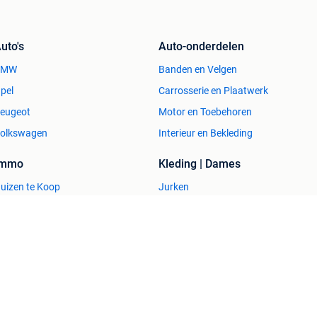
uto's
Auto-onderdelen
BMW
Banden en Velgen
pel
Carrosserie en Plaatwerk
eugeot
Motor en Toebehoren
olkswagen
Interieur en Bekleding
Immo
Kleding | Dames
uizen te Koop
Jurken
uizen te huur
Mutsen, Sjaals en Handschoenen
uizen Buitenland
Schoenen
uitenverblijven
Winterjassen