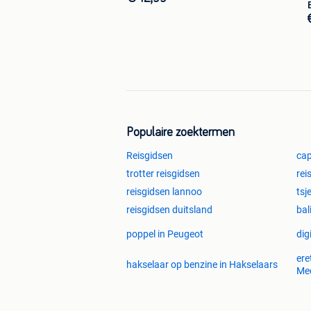
Populaire zoektermen
Reisgidsen
cap
trotter reisgidsen
rei
reisgidsen lannoo
tsj
reisgidsen duitsland
bal
poppel in Peugeot
dig
ere
hakselaar op benzine in Hakselaars
Med