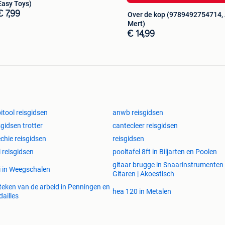
Easy Toys)
€ 7,99
Over de kop (9789492754714, 
Mert)
€ 14,99
itool reisgidsen
anwb reisgidsen
sgidsen trotter
cantecleer reisgidsen
echie reisgidsen
reisgidsen
i reisgidsen
pooltafel 8ft in Biljarten en Poolen
gitaar brugge in Snaarinstrumenten 
i in Weegschalen
Gitaren | Akoestisch
teken van de arbeid in Penningen en
hea 120 in Metalen
ailles