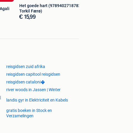
Het goede hart (9789402718782,
Agali
Torkil Færø)
€ 15,99
reisgidsen zuid afrika
reisgidsen capitool reisgidsen
reisgidsen cataloni�
river woods in Jassen | Winter
|
landis gyr in Elektriciteit en Kabels
gratis boeken in Stock en
Verzamelingen