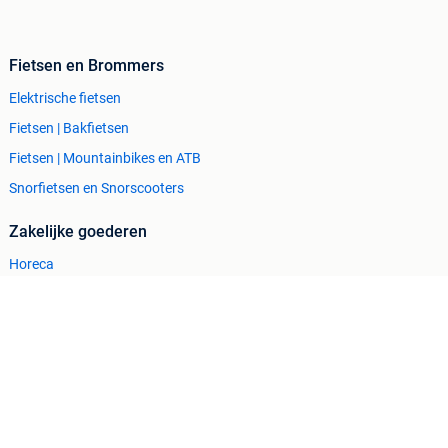
Fietsen en Brommers
Elektrische fietsen
Fietsen | Bakfietsen
Fietsen | Mountainbikes en ATB
Snorfietsen en Snorscooters
Zakelijke goederen
Horeca
Kantoor en Inrichting
Machines en Bouw
Tractoren