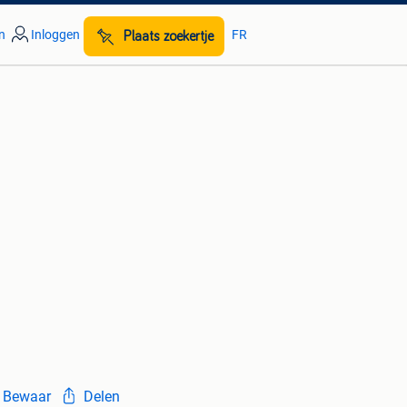
n
Inloggen
FR
Plaats zoekertje
Bewaar
Delen