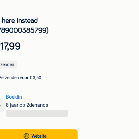
 here instead
789000385799)
17,99
rzenden
Verzenden voor € 3,50
Boeklin
8 jaar op 2dehands
...
Website