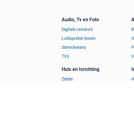
Audio, Tv en Foto
A
Digitale camera's
Luidspreker boxen
O
Stereoketens
P
TV's
V
Huis en Inrichting
Zetels
H
Bedden
H
Stoelen
H
Tafels
B