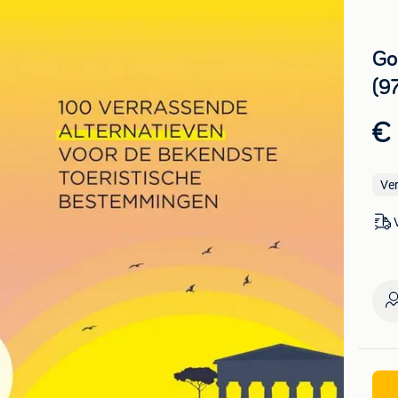
Go
(9
€ 
Ve