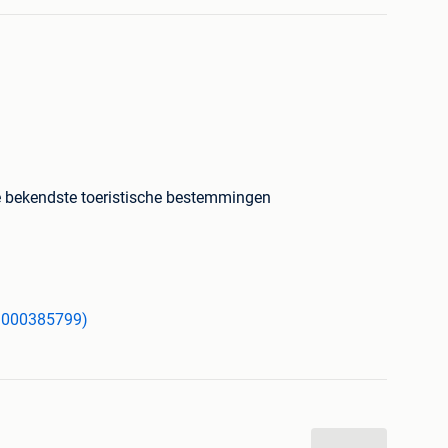
e bekendste toeristische bestemmingen
inder bekende, maar net zo mooie, toeristische
 vol met geweldige plekken buiten de gebaande paden.
zocht.
89000385799)
rafie en bevat een aantal van de bekendste
 ter wereld - van overbezochte nationale parken tot
n 100 fascinerende alternatieven. De Grand Canyon
acht je ervan om in plaats daarvan de spectaculaire
oewel de Japanse kersenbloesem prachtig is, is de
's op de Azoren net zo mooi. En het Colosseum in