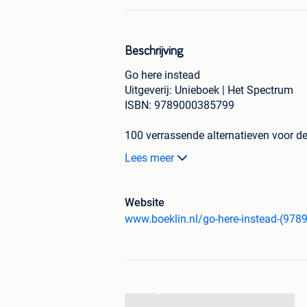
Beschrijving
Go here instead
Uitgeverij: Unieboek | Het Spectrum
ISBN: 9789000385799
100 verrassende alternatieven voor d
Lees meer
Ontsnap aan de drukte en ontdek de m
bestemmingen. Go here instead staat
Net zo mooi, maar véél minder drukbe
Website
www.boeklin.nl/go-here-instead-(97
Het boek barst van de prachtige fotog
bezienswaardigheden en bestemmingen
overvolle musea - en onthult meer da
staat op vele bucketlists, maar wat d
Fish River in Namibië te bezoeken? H
...
seizoensgebonden bloei van hortensia