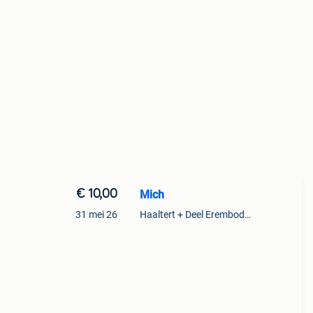
€ 10,00
Mich
31 mei 26
Haaltert + Deel Erembodegem