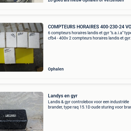
Zo goed als nieuw
Ophalen of Verzenden
COMPTEURS HORAIRES 400-230-24 V
6 compteurs horaires landis et gyr "s.a.i.a" typ
cfb4 - 400v 2 compteurs horaires landis et gyr
"s.a.i.a." type cfb4 - 230v 4 compteurs horaire
landis et gyr "s.a.i.a"
Ophalen
Landys en gyr
Landis & gyr controlebox voor een industriële
brander, type raq 15.1D oude sturing voor bra