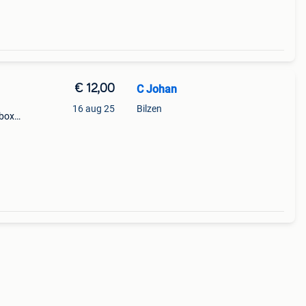
€ 12,00
C Johan
16 aug 25
Bilzen
 box