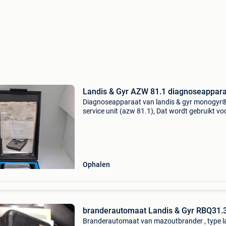
Landis & Gyr AZW 81.1 diagnoseappar
Diagnoseapparaat van landis & gyr monogyr
service unit (azw 81.1), Dat wordt gebruikt vo
onderhoud en de configuratie van
verwarmingsregelsystemen.
Ophalen
branderautomaat Landis & Gyr RBQ31.
Branderautomaat van mazoutbrander , type l