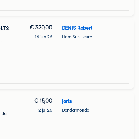
€ 320,00
DENIS Robert
OLTS
e
19 jan 26
Ham-Sur-Heure
s
€ 15,00
joris
2 jul 26
Dendermonde
nder