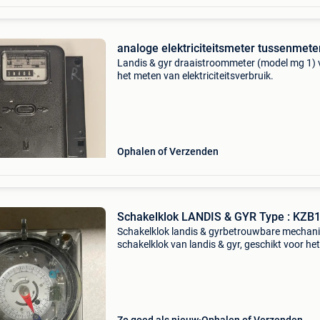
analoge elektriciteitsmeter tussenmete
Landis & gyr draaistroommeter (model mg 1) 
het meten van elektriciteitsverbruik.
Ophalen of Verzenden
Schakelklok LANDIS & GYR Type : KZB
Schakelklok landis & gyrbetrouwbare mechan
schakelklok van landis & gyr, geschikt voor het
automatisch schakelen van elektrische toestel
op ingestelde tijden. Merk: landis & gyr ty