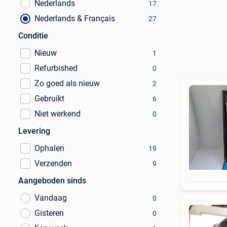
Nederlands
17
Nederlands & Français
27
Conditie
Nieuw
1
Refurbished
0
Zo goed als nieuw
2
Gebruikt
6
Niet werkend
0
Levering
Ophalen
19
Verzenden
9
Aangeboden sinds
Vandaag
0
Gisteren
0