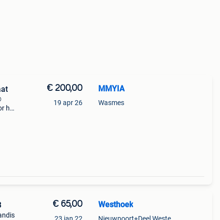
€ 200,00
MMYIA
aat
®
19 apr 26
Wasmes
or het
€ 65,00
Westhoek
3
andis
23 jan 22
Nieuwpoort+Deel Westende