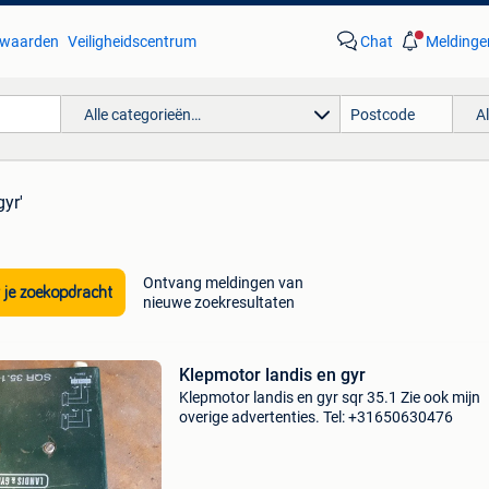
waarden
Veiligheidscentrum
Chat
Meldinge
Alle categorieën…
A
gyr'
Ontvang meldingen van
 je zoekopdracht
nieuwe zoekresultaten
Klepmotor landis en gyr
Klepmotor landis en gyr sqr 35.1 Zie ook mijn
overige advertenties. Tel: +31650630476