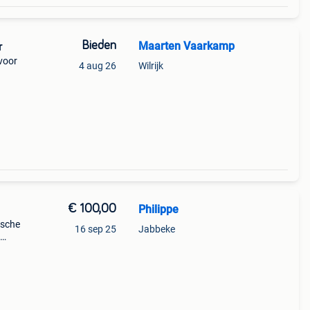
Bieden
Maarten Vaarkamp
r
voor
4 aug 26
Wilrijk
€ 100,00
Philippe
1
ische
16 sep 25
Jabbeke
len