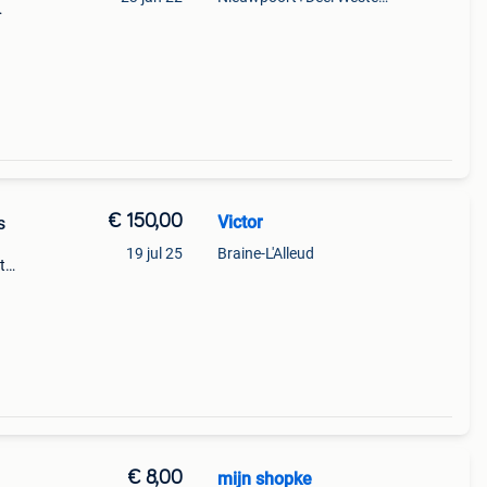
€ 150,00
Victor
s
19 jul 25
Braine-L'Alleud
t
rs en
et
€ 8,00
mijn shopke