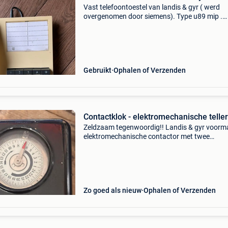
Vast telefoontoestel van landis & gyr ( werd
overgenomen door siemens). Type u89 mip .
Nieuwprijs was 90€. Kleur beige. Handleiding i
aanwezig in nederlands en frans. Goede staat
Gebruikt
Ophalen of Verzenden
Contactklok - elektromechanische telle
Zeldzaam tegenwoordig!! Landis & gyr voorma
elektromechanische contactor met twee
uurmeters. In perfecte staat!
Zo goed als nieuw
Ophalen of Verzenden