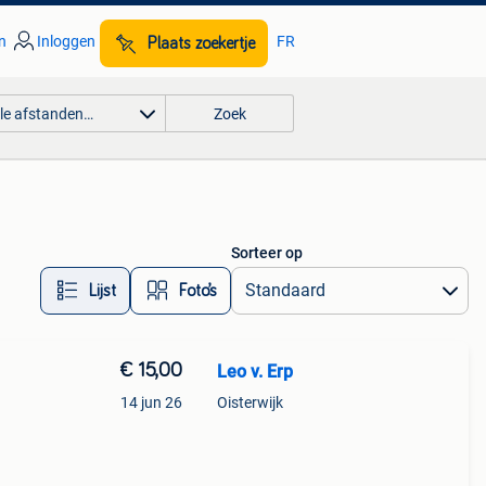
n
Inloggen
FR
Plaats zoekertje
lle afstanden…
Zoek
Sorteer op
Lijst
Foto’s
€ 15,00
Leo v. Erp
14 jun 26
Oisterwijk