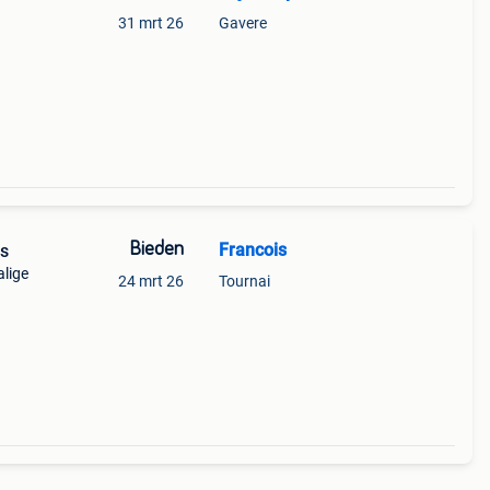
31 mrt 26
Gavere
s
Bieden
Francois
rs
lige
24 mrt 26
Tournai