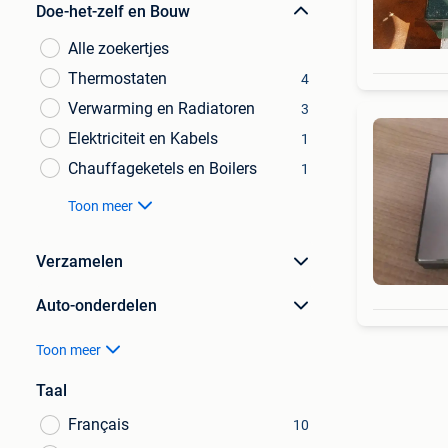
Doe-het-zelf en Bouw
Alle zoekertjes
Thermostaten
4
Verwarming en Radiatoren
3
Elektriciteit en Kabels
1
Chauffageketels en Boilers
1
Toon meer
Verzamelen
Auto-onderdelen
Toon meer
Taal
Français
10