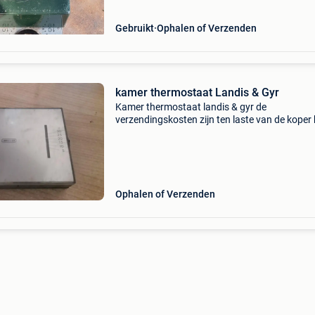
Gebruikt
Ophalen of Verzenden
kamer thermostaat Landis & Gyr
Kamer thermostaat landis & gyr de
verzendingskosten zijn ten laste van de koper
42 zie ook mijn andere zoekertjes geen
gls/fedex/tnt/dpd of andere onzin
Ophalen of Verzenden