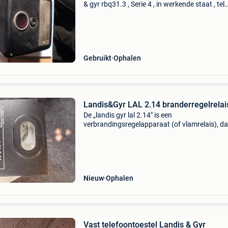
& gyr rbq31.3 , Serie 4 , in werkende staat , tel
0486940424 , nieuwpoort.
Gebruikt
Ophalen
Landis&Gyr LAL 2.14 branderregelrelai
De „landis gyr lal 2.14" is een
verbrandingsregelapparaat (of vlamrelais), da
vaak wordt geassocieerd met gele vlambrande
luchtdrukbewaking. Hoewel het soms onder h
merk siemens wordt aan
Nieuw
Ophalen
Vast telefoontoestel Landis & Gyr