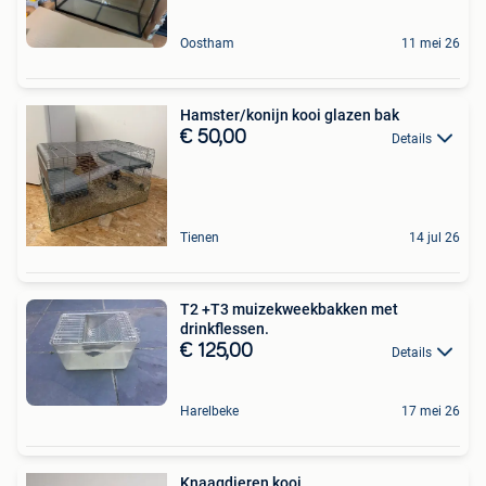
Oostham
11 mei 26
Hamster/konijn kooi glazen bak
€ 50,00
Details
Tienen
14 jul 26
T2 +T3 muizekweekbakken met
drinkflessen.
€ 125,00
Details
Harelbeke
17 mei 26
Knaagdieren kooi