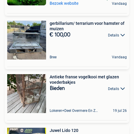
Bezoek website
Vandaag
gerbillarium/ terrarium voor hamster of
muizen
€ 100,00
Details
Bree
Vandaag
Antieke franse vogelkooi met glazen
voederbakjes
Bieden
Details
Lokeren+Deel Overmere En Zele
19 jul 26
Juwel Lido 120