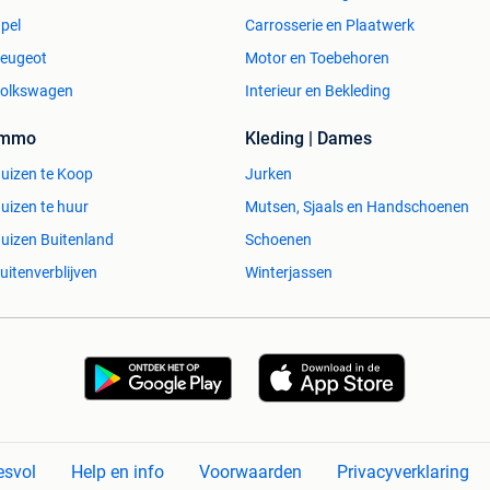
pel
Carrosserie en Plaatwerk
eugeot
Motor en Toebehoren
olkswagen
Interieur en Bekleding
Immo
Kleding | Dames
uizen te Koop
Jurken
uizen te huur
Mutsen, Sjaals en Handschoenen
uizen Buitenland
Schoenen
uitenverblijven
Winterjassen
esvol
Help en info
Voorwaarden
Privacyverklaring