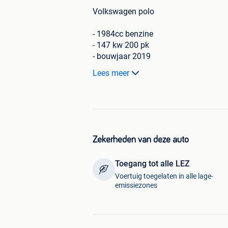
Volkswagen polo
- 1984cc benzine
- 147 kw 200 pk
- bouwjaar 2019
- 90000 km
Lees meer
- automatische versnellingsbak DSG
- radio usb Bluetooth
- lederen multifunctioneel stuur
- licht en regensensor
- verwarmde kuipzetels
- auto airco
Zekerheden van deze auto
- 4 el ruiten en spiegels
- getinte ruiten achteraan
Toegang tot alle LEZ
- Parkeersensoren voor + achter
Voertuig toegelaten in alle lage-
- originele 17 duim alu velgen
emissiezones
- led dagrijverlichting
- enz
- wordt gekeurd voor verkoop + garant