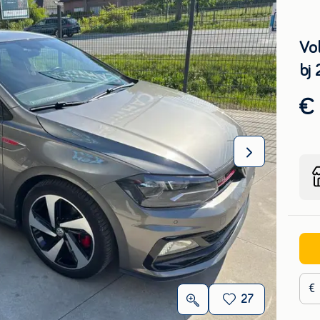
Vo
bj
€ 
€
27