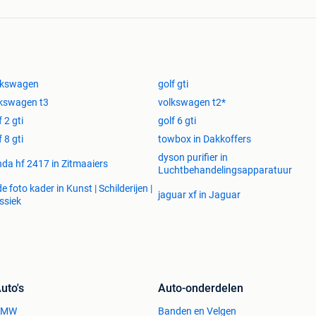
lkswagen
golf gti
kswagen t3
volkswagen t2*
f 2 gti
golf 6 gti
f 8 gti
towbox in Dakkoffers
dyson purifier in
da hf 2417 in Zitmaaiers
Luchtbehandelingsapparatuur
e foto kader in Kunst | Schilderijen |
jaguar xf in Jaguar
ssiek
uto's
Auto-onderdelen
BMW
Banden en Velgen