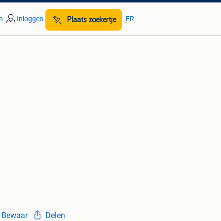
n
Inloggen
FR
Plaats zoekertje
Bewaar
Delen