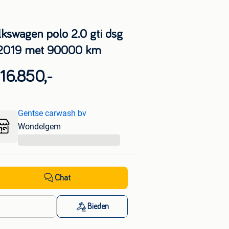
lkswagen polo 2.0 gti dsg
 2019 met 90000 km
16.850,-
Gentse carwash bv
Wondelgem
...
Chat
Bieden