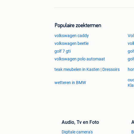
Populaire zoektermen
volkswagen caddy
Vo
volkswagen beetle
vol
golf 7 gti
gol
volkswagen polo automaat
gol
teak meubelen in Kasten | Dressoirs
hon
oud
wetteren in BMW
Kla
Audio, Tv en Foto
A
Digitale camera's