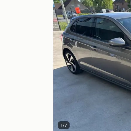
1
/
7