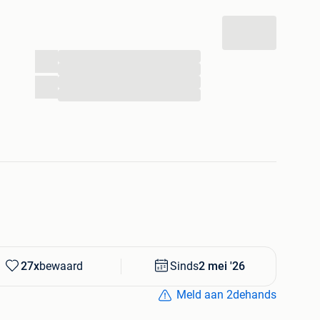
lijk
...
...
...
...
27x
bewaard
Sinds
2 mei '26
Meld aan 2dehands