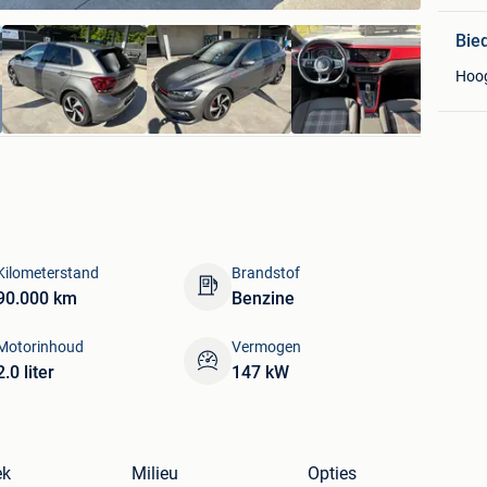
Bie
Hoo
Kilometerstand
Brandstof
90.000 km
Benzine
Motorinhoud
Vermogen
2.0 liter
147 kW
ek
Milieu
Opties