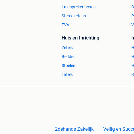
Luidspreker boxen
O
Stereoketens
P
TV's
V
Huis en Inrichting
Zetels
H
Bedden
H
Stoelen
H
Tafels
B
2dehands Zakelijk
Veilig en Succ