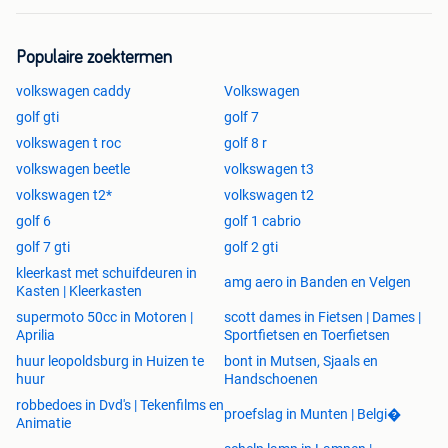
Populaire zoektermen
volkswagen caddy
Volkswagen
golf gti
golf 7
volkswagen t roc
golf 8 r
volkswagen beetle
volkswagen t3
volkswagen t2*
volkswagen t2
golf 6
golf 1 cabrio
golf 7 gti
golf 2 gti
kleerkast met schuifdeuren in
amg aero in Banden en Velgen
Kasten | Kleerkasten
supermoto 50cc in Motoren |
scott dames in Fietsen | Dames |
Aprilia
Sportfietsen en Toerfietsen
huur leopoldsburg in Huizen te
bont in Mutsen, Sjaals en
huur
Handschoenen
robbedoes in Dvd's | Tekenfilms en
proefslag in Munten | Belgi�
Animatie