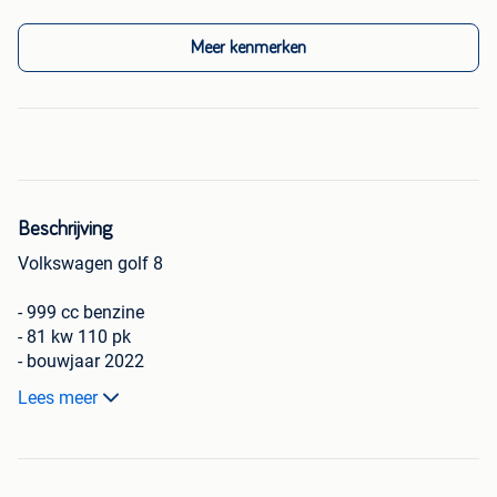
Meer kenmerken
Beschrijving
Volkswagen golf 8
- 999 cc benzine
- 81 kw 110 pk
- bouwjaar 2022
- 74000 km
Lees meer
- zwart metaalkleur
- manuele 6 versnellingsbak
- radio usbc app Connect
- navigatiesysteem