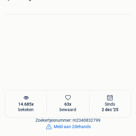
- Gsm : 0479573844
14.685x
63x
Sinds
bekeken
bewaard
2 dec '25
Zoekertjesnummer: m2340832799
Meld aan 2dehands