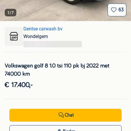
63
1
/
7
Gentse carwash bv
Wondelgem
...
Volkswagen golf 8 1.0 tsi 110 pk bj 2022 met
74000 km
€ 17.400,-
Chat