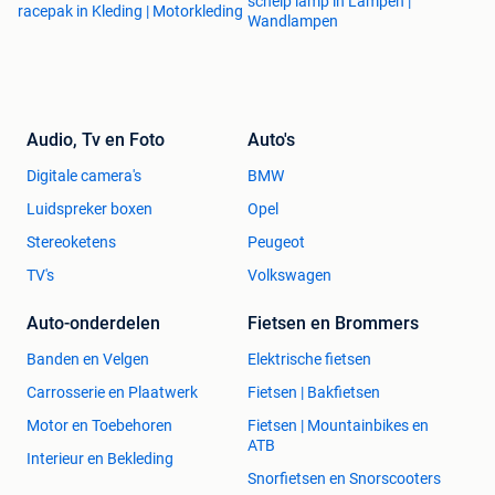
schelp lamp in Lampen |
racepak in Kleding | Motorkleding
Wandlampen
Audio, Tv en Foto
Auto's
Digitale camera's
BMW
Luidspreker boxen
Opel
Stereoketens
Peugeot
TV's
Volkswagen
Auto-onderdelen
Fietsen en Brommers
Banden en Velgen
Elektrische fietsen
Carrosserie en Plaatwerk
Fietsen | Bakfietsen
Motor en Toebehoren
Fietsen | Mountainbikes en
ATB
Interieur en Bekleding
Snorfietsen en Snorscooters