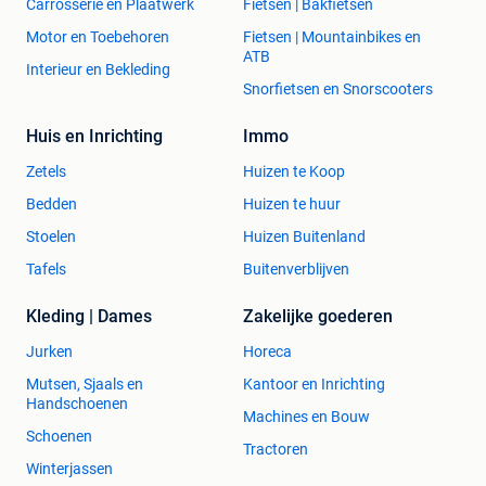
Carrosserie en Plaatwerk
Fietsen | Bakfietsen
Motor en Toebehoren
Fietsen | Mountainbikes en
ATB
Interieur en Bekleding
Snorfietsen en Snorscooters
Huis en Inrichting
Immo
Zetels
Huizen te Koop
Bedden
Huizen te huur
Stoelen
Huizen Buitenland
Tafels
Buitenverblijven
Kleding | Dames
Zakelijke goederen
Jurken
Horeca
Mutsen, Sjaals en
Kantoor en Inrichting
Handschoenen
Machines en Bouw
Schoenen
Tractoren
Winterjassen