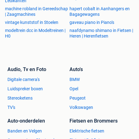
Ledikanten
machine robland in Gereedschap
hapert cobalt in Aanhangers en
| Zaagmachines
Bagagewagens
vintage kunststof in Stoelen
gaveau piano in Piano's
modeltrein dcc in Modeltreinen |
naafdynamo shimano in Fietsen |
H0
Heren | Herenfietsen
Audio, Tv en Foto
Auto's
Digitale camera's
BMW
Luidspreker boxen
Opel
Stereoketens
Peugeot
TV's
Volkswagen
Auto-onderdelen
Fietsen en Brommers
Banden en Velgen
Elektrische fietsen