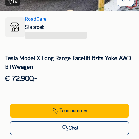
1
/
16
RoadCare
Stabroek
...
Tesla Model X Long Range Facelift 6zits Yoke AWD
BTWwagen
€ 72.900,-
Toon nummer
Chat