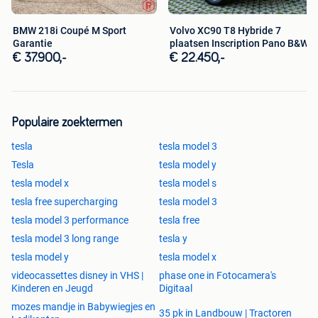
BMW 218i Coupé M Sport
Volvo XC90 T8 Hybride 7
Garantie
plaatsen Inscription Pano B&W
€ 37.900,-
€ 22.450,-
Populaire zoektermen
tesla
tesla model 3
Tesla
tesla model y
tesla model x
tesla model s
tesla free supercharging
tesla model 3
tesla model 3 performance
tesla free
tesla model 3 long range
tesla y
tesla model y
tesla model x
videocassettes disney in VHS |
phase one in Fotocamera's
Kinderen en Jeugd
Digitaal
mozes mandje in Babywiegjes en
35 pk in Landbouw | Tractoren