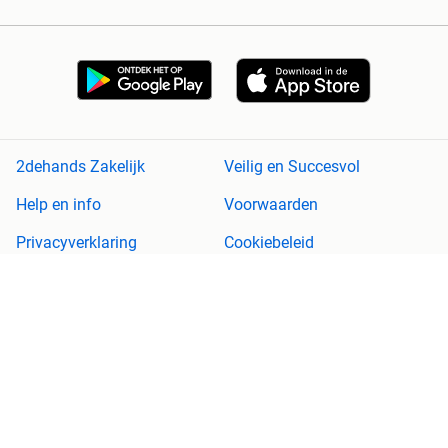
2dehands Zakelijk
Veilig en Succesvol
Help en info
Voorwaarden
Privacyverklaring
Cookiebeleid
Privacyvoorkeuren
Over 2dehands
Adevinta
Sitemap
2dehands is niet aansprakelijk voor (gevolg)schade die voortkomt