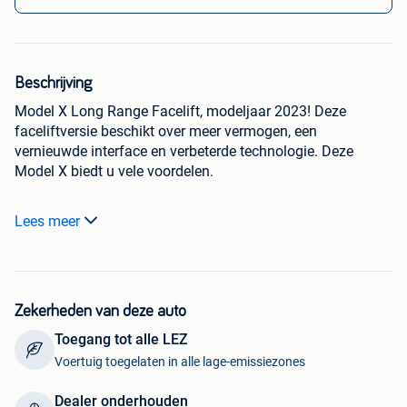
Beschrijving
Model X Long Range Facelift, modeljaar 2023! Deze
faceliftversie beschikt over meer vermogen, een
vernieuwde interface en verbeterde technologie. Deze
Model X biedt u vele voordelen.
Grote actieradius: 576 km en snel laden.
Lees meer
Futuristisch design: vlinderdeuren.
6-zits: voldoende plaats voor 6 personen.
Premium Audio: goede geluidsinstallatie.
Btw recupereerbaar: 21% btw op de helft van de maatstaf.
Autopilot en FSD 4 hardware
Zekerheden van deze auto
Yoke stuurwiel
Toegang tot alle LEZ
Voertuig toegelaten in alle lage-emissiezones
Er loopt fabrieksgarantie tot mei 2027 of 80 000
kilometers.
Dealer onderhouden