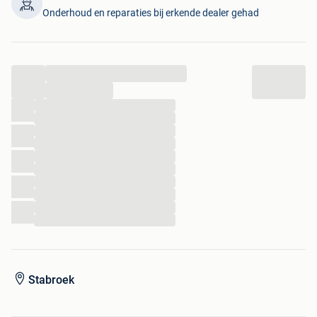
Het betreft een Belgische wagen. We zijn bereid om de
Onderhoud en reparaties bij erkende dealer gehad
Tesla te keuren voor verkoop (met Car-Pass).
Een testrit en overname van uw huidige wagen zijn
mogelijk.
...
Dit exemplaar zal steeds exclusiever worden want Tesla
...
heeft besloten om de productie van de Model S en Model X
...
stop te zetten.
...
Deze Tesla is te bezichtigen op locatie.
...
Aarzel zeker niet om ons te contacteren op het nummer;
...
...
+32474036602 (WhatsApp)!
...
...
RoadCare is gespecialiseerd in de verkoop in opdracht van
...
exclusieve wagens.
...
Wenst u te verkopen zonder zorgen, veilig en snel?
...
Meld dan uw klassewagen aan!
Roadcare.be
Tel: 0474036602
Stabroek
français, English, Deutsch, Espagnol of Nederlands
Advertentie onder voorbehoud van fouten