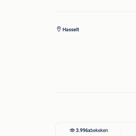
Deze wagen reserveren is mogelijk,
periode van 3 werkdagen. Voor meer 
autotradehasselt@gmail.com en de no
Aarzel zeker niet om onze website te 
Hasselt
advertenties te bekijken.
www.autotrade.be
Je kan ons ook contacteren voor een
Ondanks dat wij ons best doen om fou
gebeurt het soms toch dat er verkeerde
best om de wagens zelf te bekijken en
aanwezig zijn op het voertuig.
3.996x
bekeken