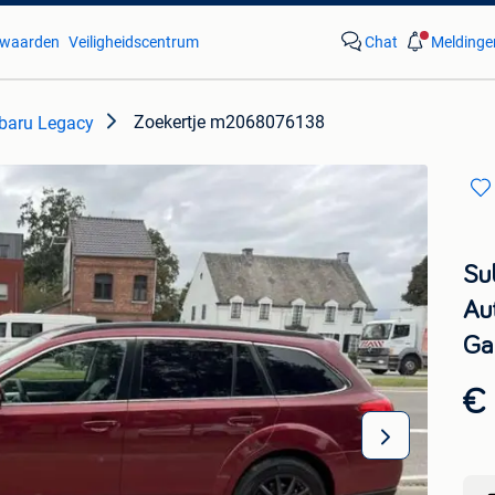
waarden
Veiligheidscentrum
Chat
Meldinge
Zoekertje m2068076138
baru Legacy
Su
Au
Ga
€ 