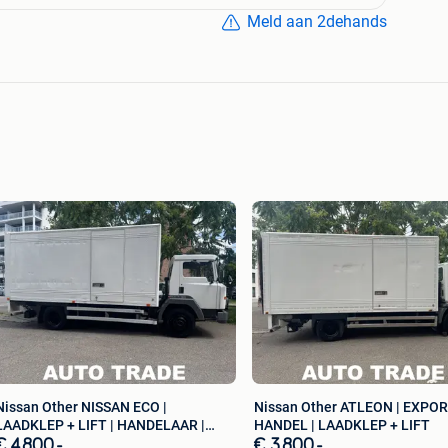
Meld aan 2dehands
Nissan Other NISSAN ECO |
Nissan Other ATLEON | EXPOR
LAADKLEP + LIFT | HANDELAAR |
HANDEL | LAADKLEP + LIFT
EXPO
€ 4.800,-
€ 3.800,-