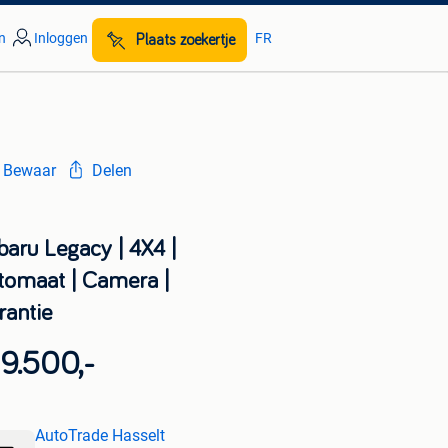
n
Inloggen
FR
Plaats zoekertje
Bewaar
Delen
baru Legacy | 4X4 |
tomaat | Camera |
rantie
9.500,-
AutoTrade Hasselt