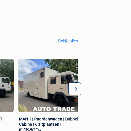
Bekijk alles
BMW 318 zo meenem
Export
€ 2.000,-
T |
MAN 1 | Paardenwagen | Dubbele
Cabine | 6 zitplaatsen |
€ 18.800,-