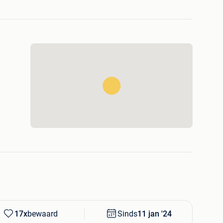
 mits aanbetaling van 250eur voor een maximum
informatie gelieve ons te contacteren via
dige informatie verder te bezorgen.
bezoeken om ons volledige assortiment en soortgelijke
 afspraak om onze showroom te bezoeken.
ten te vermijden bij de omschrijving van de voertuigen
 informatie in onze zoekertjes sluipt en daarom is het
 te zien of de aangegeven opties ook allemaal
17x
bewaard
Sinds
11 jan '24