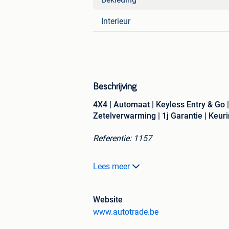
Interieur
Beschrijving
4X4 | Automaat | Keyless Entry & Go |
Zetelverwarming | 1j Garantie | Keur
Referentie: 1157
Lees meer
Subaru Legacy Outback
2.0 Diesel, automatische versne
Website
253.000 Originele kilometers a
www.autotrade.be
Euronorm 5B
Multimedia Systeem