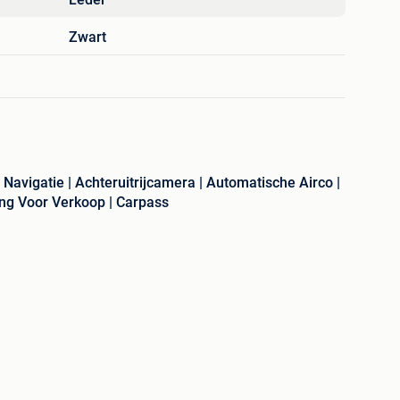
Zwart
 Navigatie | Achteruitrijcamera | Automatische Airco |
ing Voor Verkoop | Carpass
llingsbak
antoonbaar met Carpass