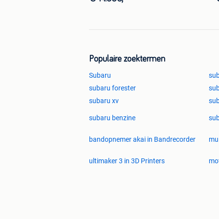
Populaire zoektermen
Subaru
sub
subaru forester
sub
subaru xv
sub
subaru benzine
sub
bandopnemer akai in Bandrecorder
mul
ultimaker 3 in 3D Printers
mot