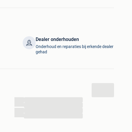
Dealer onderhouden
Onderhoud en reparaties bij erkende dealer
gehad
andbediening
houden!
rieur als exterieur!
...
...
...
verkocht met 1 jaar garantie + keuring voor verkoop
...
s mogelijk, contacteer ons voor meer informatie.