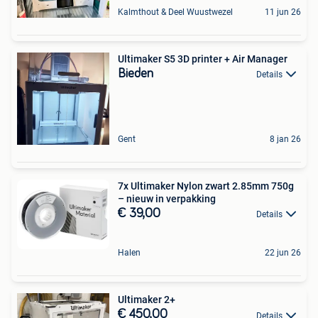
Kalmthout & Deel Wuustwezel
11 jun 26
Ultimaker S5 3D printer + Air Manager
Bieden
Details
Gent
8 jan 26
7x Ultimaker Nylon zwart 2.85mm 750g
– nieuw in verpakking
€ 39,00
Details
Halen
22 jun 26
Ultimaker 2+
€ 450,00
Details