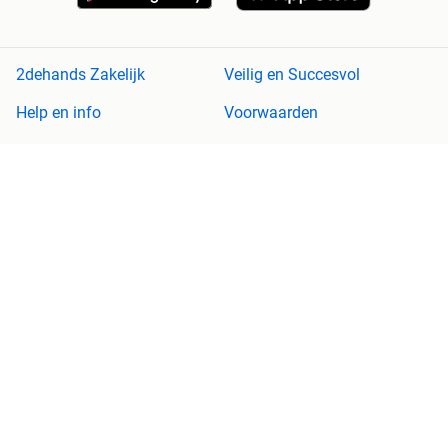
2dehands Zakelijk
Veilig en Succesvol
Help en info
Voorwaarden
Privacyverklaring
Cookiebeleid
Privacyvoorkeuren
Over 2dehands
Adevinta
Sitemap
2dehands is niet aansprakelijk voor (gevolg)schade die voortkomt
uit het gebruik van deze site, dan wel uit fouten of ontbrekende
functionaliteiten op deze site.
Copyright © 2026 Marktplaats B.V. Alle rechten voorbehouden.