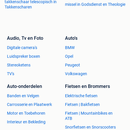
takkenschaar telescopisch in
missel in Godsdienst en Theologie
Takkenscharen
Audio, Tv en Foto
Auto's
Digitale camera's
BMW
Luidspreker boxen
Opel
Stereoketens
Peugeot
TV's
Volkswagen
Auto-onderdelen
Fietsen en Brommers
Banden en Velgen
Elektrische fietsen
Carrosserie en Plaatwerk
Fietsen | Bakfietsen
Motor en Toebehoren
Fietsen | Mountainbikes en
ATB
Interieur en Bekleding
Snorfietsen en Snorscooters