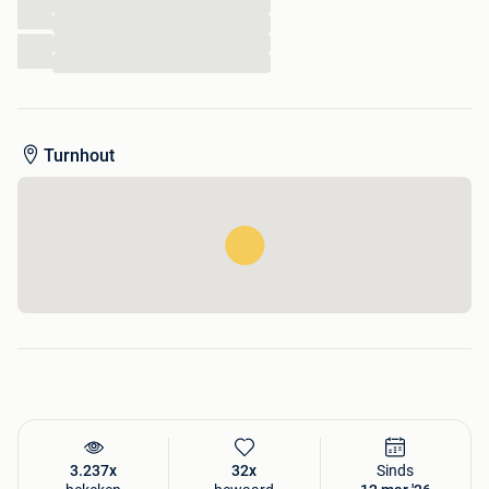
voor u klaar staat.
...
...
...
Auto Turnhout kan niet aansprakelijk worden gesteld voor
...
eventuele fouten in de afbeeldingen of de beschrijving van
de artikelen op de site. BTW nr. BE 0769.277.504
Turnhout
3.237x
32x
Sinds