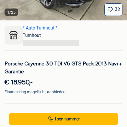
32
1
/
25
* Auto Turnhout *
Turnhout
...
Porsche Cayenne 3.0 TDI V6 GTS Pack 2013 Navi +
Garantie
€ 18.950,-
Financiering mogelijk bij aanbieder
Toon nummer