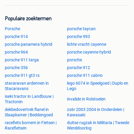
Populaire zoektermen
Porsche
porsche taycan
porsche 914
porsche 993
porsche panamera hybrid
lichte vracht cayenne
porsche 964
porsche cayenne hybrid
porsche 911 targa
porsche
porsche 356
porsche 912
porsche 911 gt3 rs
porsche 911 cabrio
stacaravan ardennen in
lego 6074 in Speelgoed | Duplo en
Stacaravans
Lego
iseki tractor in Landbouw |
invalide in Rolstoelen
Tractoren
dekbedovertrek flanel in
zx6r 2003 2004 in Onderdelen |
Slaapkamer | Beddengoed
Kawasaki
racefiets bornem in Fietsen |
duitse rugzak in Militaria | Tweede
Racefietsen
Wereldoorlog