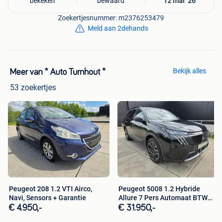
bekeken
bewaard
12 mar '26
Zoekertjesnummer: m2376253479
Meld aan 2dehands
Bekijk alles
Meer van * Auto Turnhout *
53 zoekertjes
Peugeot 208 1.2 VTI Airco,
Peugeot 5008 1.2 Hybride
Navi, Sensors + Garantie
Allure 7 Pers Automaat BTW
Wagen
€ 4.950,-
€ 31.950,-