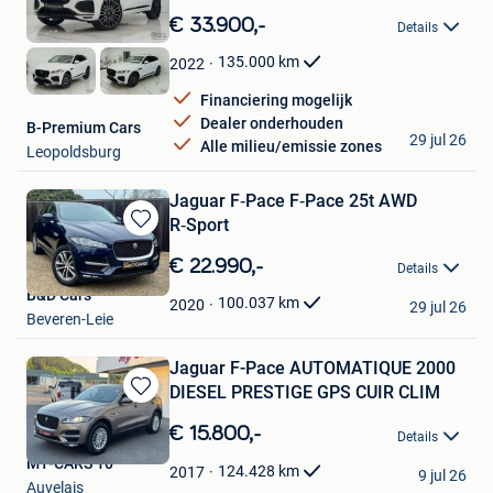
in
€ 33.900,-
Details
Mijn
Favorieten
135.000
km
2022
Financiering mogelijk
Dealer onderhouden
B-Premium Cars
29 jul 26
Alle milieu/emissie zones
Leopoldsburg
Jagu­ar F‑Pace F‑Pace 25t AWD
R‑Sport
Bewaren
in
€ 22.990,-
Details
Mijn
B&D Cars
Favorieten
100.037
km
2020
29 jul 26
Beveren-Leie
Jaguar F-Pace AUTOMATIQUE 2000
DIESEL PRESTIGE GPS CUIR CLIM
Bewaren
in
€ 15.800,-
Details
Mijn
MY-CARS 10
Favorieten
124.428
km
2017
9 jul 26
Auvelais