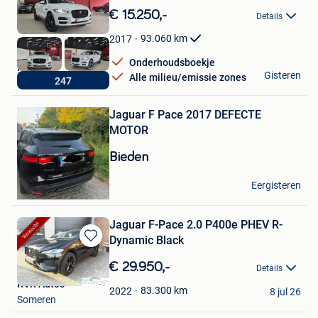
in
€ 15.250,-
Details
Mijn
Favorieten
93.060
km
2017
Onderhoudsboekje
IFCARS
Gisteren
Alle milieu/emissie zones
247
Diest
Bewaren
Jaguar F Pace 2017 DEFECTE
in
Mijn
MOTOR
Favorieten
Bieden
Jones de Klaas
Eergisteren
Antwerpen
Jaguar F-Pace 2.0 P400e PHEV R-
Dynamic Black
Bewaren
in
€ 29.950,-
Details
Mijn
RVR Auto's
Favorieten
83.300
km
2022
8 jul 26
Someren