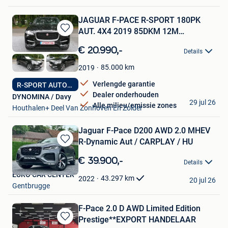
JAGUAR F-PACE R-SPORT 180PK
AUT. 4X4 2019 85DKM 12M
Bewaren
GARANTIE
in
€ 20.990,-
Details
Mijn
Favorieten
85.000
km
2019
Verlengde garantie
R-SPORT AUTOMAAT
Dealer onderhouden
DYNOMINA / Davy
29 jul 26
Alle milieu/emissie zones
Houthalen+ Deel Van Zonhoven En Zolder
Jaguar F-Pace D200 AWD 2.0 MHEV
R-Dynamic Aut / CARPLAY / HU
Bewaren
in
€ 39.900,-
Details
Mijn
EURO CAR CENTER
Favorieten
43.297
km
2022
20 jul 26
Gentbrugge
F-Pace 2.0 D AWD Limited Edition
Prestige**EXPORT HANDELAAR
Bewaren