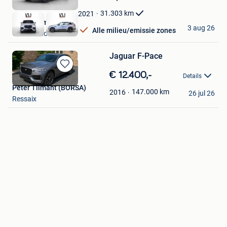
Mijn
Favorieten
31.303
km
2021
VDJ Automotive
3 aug 26
Alle milieu/emissie zones
Grobbendonk
Jaguar F-Pace
Bewaren
€ 12.400,-
Details
in
Peter Tilmant (BORSA)
Mijn
147.000
km
2016
26 jul 26
Ressaix
Favorieten