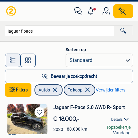
Auto's
Sorteer op
Alle afstanden…
Bewaar je zoekopdracht
Filters
Auto's
Te koop
Verwijder filters
Jaguar F-Pace 2.0 AWD R- Sport
Bewaren
€ 18.000,-
Details
in
matthy
Topzoekertje
Mijn
88.000
km
2020
Vandaag
Bree
Favorieten