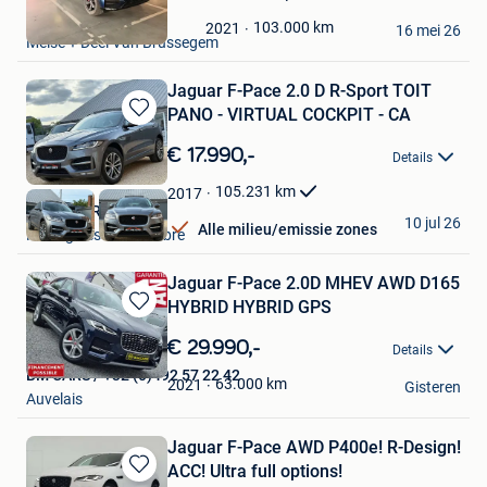
in
Arment
Mijn
103.000
km
2021
16 mei 26
Meise + Deel Van Brussegem
Favorieten
Jaguar F-Pace 2.0 D R-Sport TOIT
PANO - VIRTUAL COCKPIT - CA
Bewaren
in
€ 17.990,-
Details
Mijn
Favorieten
105.231
km
2017
BE MOTORS
10 jul 26
Alle milieu/emissie zones
Montignies-Sur-Sambre
Jaguar F-Pace 2.0D MHEV AWD D165
HYBRID HYBRID GPS
Bewaren
in
€ 29.990,-
Details
Mijn
BM CARS / +32 (0)492 57 22 42
Favorieten
63.000
km
2021
Gisteren
Auvelais
Jaguar F-Pace AWD P400e! R-Design!
ACC! Ultra full options!
Bewaren