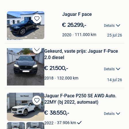
Jaguar F pace
Bewaren
€ 26.299,-
Details
in
Marc
Mijn
111.000
km
2020
25 jul 26
Lanaken
Favorieten
Gekeurd, vaste prijs: Jaguar F-Pace
Bewaren
2.0 diesel
in
Mijn
€ 21.500,-
Details
Favorieten
T. Bektas
132.000
km
2018
14 jul 26
Sint-Niklaas
Jaguar F-Pace P250 SE AWD Auto.
22MY (bj 2022, automaat)
Bewaren
in
€ 38.550,-
Details
Mijn
Favorieten
37.906
km
2022