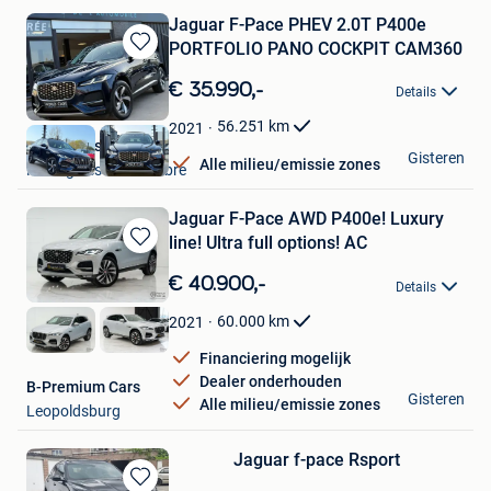
Jaguar F-Pace PHEV 2.0T P400e
PORTFOLIO PANO COCKPIT CAM360
Bewaren
in
€ 35.990,-
Details
Mijn
Favorieten
56.251
km
2021
World Cars SRL
Gisteren
Alle milieu/emissie zones
Montignies-Sur-Sambre
Jaguar F-Pace AWD P400e! Luxury
line! Ultra full options! AC
Bewaren
in
€ 40.900,-
Details
Mijn
Favorieten
60.000
km
2021
Financiering mogelijk
Dealer onderhouden
B-Premium Cars
Gisteren
Alle milieu/emissie zones
Leopoldsburg
Jaguar f-pace Rsport