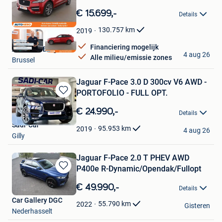
Bewaren
in
€ 15.699,-
Details
Mijn
Favorieten
130.757
km
2019
Financiering mogelijk
Autohero België
4 aug 26
Alle milieu/emissie zones
Brussel
Jaguar F-Pace 3.0 D 300cv V6 AWD -
PORTOFOLIO - FULL OPT.
Bewaren
in
€ 24.990,-
Details
Mijn
Sadi-Car
Favorieten
95.953
km
2019
4 aug 26
Gilly
Jaguar F-Pace 2.0 T PHEV AWD
P400e R-Dynamic/Opendak/Fullopt
Bewaren
in
€ 49.990,-
Details
Mijn
Car Gallery DGC
Favorieten
55.790
km
2022
Gisteren
Nederhasselt