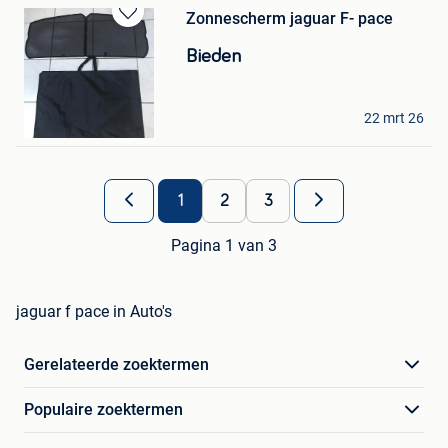
Zonnescherm jaguar F- pace
Bewaren
in
Bieden
Mijn
Favorieten
agnes
22 mrt 26
Geetbets
1
2
3
Pagina 1 van 3
jaguar f pace in Auto's
Gerelateerde zoektermen
Populaire zoektermen