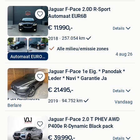
Jaguar F-Pace 2.0D R-Sport
Automaat EUR6B
Bewaren
in
€ 11.990,-
Details
Mijn
Favorieten
257.054
km
2018
Alle milieu/emissie zones
Joker Cars
4 aug 26
Automaat EURO6B
Grimbergen
Jaguar F-Pace 1e Eig. * Panodak *
Leder * Navi * Garantie Ja
Bewaren
in
€ 21.495,-
Details
Mijn
PSN Automotive
Favorieten
94.752
km
2019
Vandaag
Berlare
Jaguar F-Pace 2.0 T PHEV AWD
P400e R-Dynamic Black pack
Bewaren
in
€ 39.990,-
Details