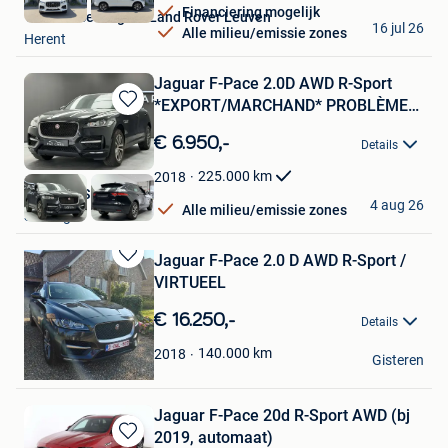
Financiering mogelijk
Van Mossel Jaguar Land Rover Leuven
16 jul 26
Alle milieu/emissie zones
Herent
Jaguar F-Pace 2.0D AWD R-Sport
*EXPORT/MARCHAND* PROBLÈME
Bewaren
M
in
€ 6.950,-
Details
Mijn
Favorieten
225.000
km
2018
Faz Cars SRL
4 aug 26
Alle milieu/emissie zones
Seraing
Jaguar F-Pace 2.0 D AWD R-Sport /
Bewaren
VIRTUEEL
in
Mijn
€ 16.250,-
Details
Favorieten
dennis
140.000
km
2018
Gisteren
Maaseik
Jaguar F-Pace 20d R-Sport AWD (bj
2019, automaat)