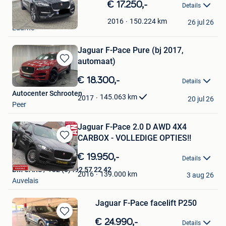
Bewaren
€ 17.250,-
Details
in
Rj
Mijn
150.224
km
2016
26 jul 26
Laarne
Favorieten
Jaguar F-Pace Pure (bj 2017,
automaat)
Bewaren
in
€ 18.300,-
Details
Mijn
Autocenter Schrooten
Favorieten
145.063
km
2017
20 jul 26
Peer
Jaguar F-Pace 2.0 D AWD 4X4
CARBOX - VOLLEDIGE OPTIES!!
Bewaren
in
€ 19.950,-
Details
Mijn
BM CARS / +32 (0)492 57 22 42
Favorieten
139.000
km
2016
3 aug 26
Auvelais
Jaguar F-Pace facelift P250
Bewaren
€ 24.990,-
Details