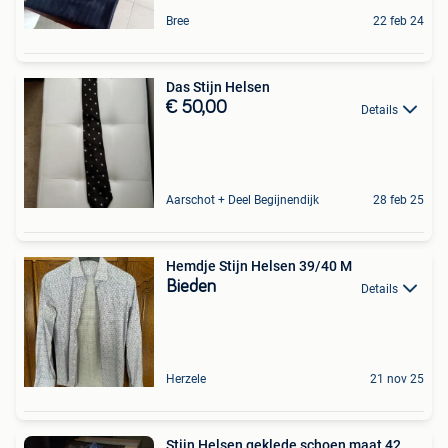
Bree
22 feb 24
Das Stijn Helsen
€ 50,00
Details
Aarschot + Deel Begijnendijk
28 feb 25
Hemdje Stijn Helsen 39/40 M
Bieden
Details
Herzele
21 nov 25
Stijn Helsen geklede schoen maat 42