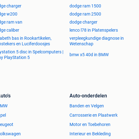
ge charger
dodge ram 1500
dge w200
dodge ram 2500
dge ram van
dodge charger
ge caliber
lenco l78 in Platenspelers
sabeth bas in Rookartikelen,
verpleegkundige diagnose in
stekers en Luciferdoosjes
Wetenschap
ystation 5 disc in Spelcomputers |
bmw x5 40d in BMW
y PlayStation 5
uto's
Auto-onderdelen
BMW
Banden en Velgen
pel
Carrosserie en Plaatwerk
eugeot
Motor en Toebehoren
olkswagen
Interieur en Bekleding