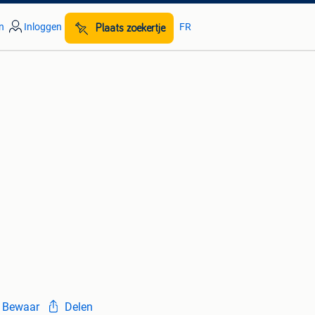
n
Inloggen
FR
Plaats zoekertje
Bewaar
Delen