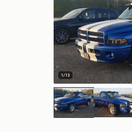
1
/
13