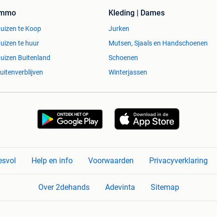
Immo
Kleding | Dames
uizen te Koop
Jurken
uizen te huur
Mutsen, Sjaals en Handschoenen
uizen Buitenland
Schoenen
uitenverblijven
Winterjassen
esvol
Help en info
Voorwaarden
Privacyverklaring
Over 2dehands
Adevinta
Sitemap