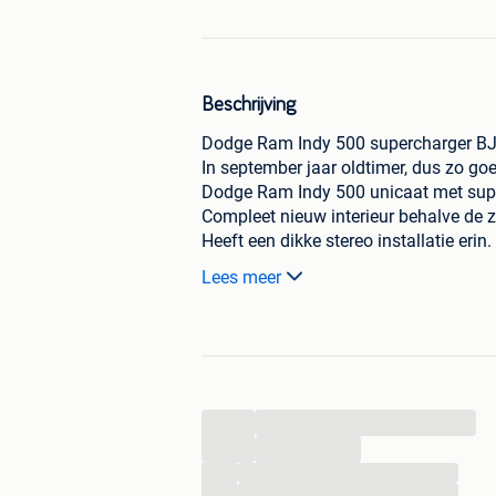
Beschrijving
Dodge Ram Indy 500 supercharger BJ
In september jaar oldtimer, dus zo goe
Dodge Ram Indy 500 unicaat met sup
Compleet nieuw interieur behalve de z
Heeft een dikke stereo installatie erin.
De motor heeft race koppen, andere no
Lees meer
Chassis en holruimten zijn volledig b
Alles van de ophanging, stuurinrichti
Heeft speciale sport schokdempers.
Kortom, alle slijtdelen zijn nieuw.
Automaat is gereviseerd met high pow
Differentieel is gereviseerd.
...
Het is een unicaat, zo vind je geen 2de
...
...
Bieden mag maar hou het netjes.
...