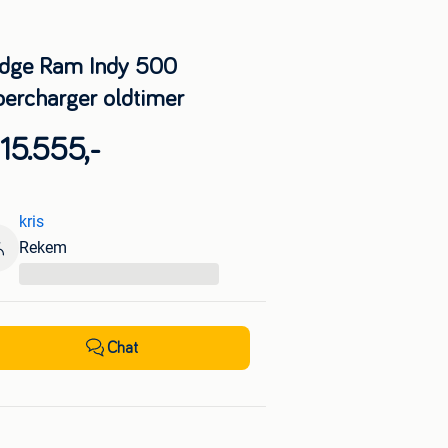
dge Ram Indy 500
percharger oldtimer
15.555,-
kris
Rekem
...
Chat