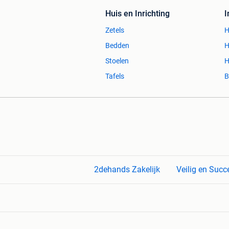
Huis en Inrichting
Zetels
H
Bedden
H
Stoelen
H
Tafels
B
2dehands Zakelijk
Veilig en Succ