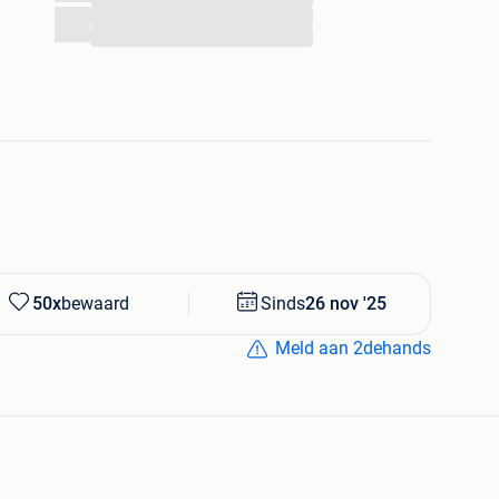
...
...
50x
bewaard
Sinds
26 nov '25
Meld aan 2dehands