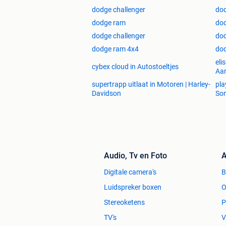
dodge challenger
dod
dodge ram
do
dodge challenger
do
dodge ram 4x4
dod
eli
cybex cloud in Autostoeltjes
Aan
supertrapp uitlaat in Motoren | Harley-
pla
Davidson
Son
Audio, Tv en Foto
A
Digitale camera's
Luidspreker boxen
O
Stereoketens
P
TV's
V