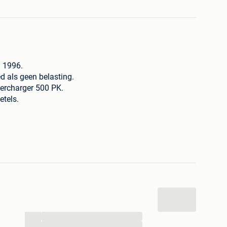
 1996.
d als geen belasting.
ercharger 500 PK.
etels.
kkenas, longtube headers en dikke buizen tot achter.
ehandeld.
ng, remmen is nieuw.
er delen.
....wereldwijd.
...
...