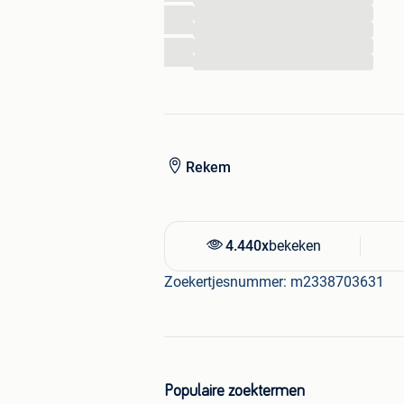
...
...
...
...
Rekem
4.440x
bekeken
Zoekertjesnummer: m2338703631
Populaire zoektermen