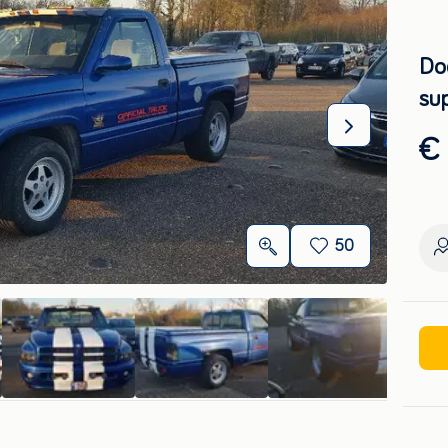
Do
su
€ 
50