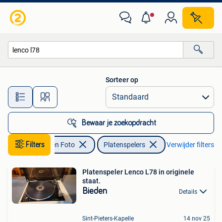
Platenspelers
Sorteer op
Alle afstanden…
Bewaar je zoekopdracht
Audio, Tv en Foto
Filters
Platenspelers
Verwijder filters
Platenspeler Lenco L78 in originele
staat.
Bieden
Details
Sint-Pieters-Kapelle
14 nov 25