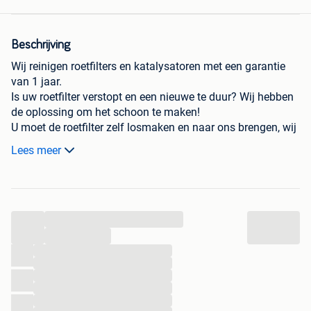
Beschrijving
Wij reinigen roetfilters en katalysatoren met een garantie
van 1 jaar.
Is uw roetfilter verstopt en een nieuwe te duur? Wij hebben
de oplossing om het schoon te maken!
U moet de roetfilter zelf losmaken en naar ons brengen, wij
doen het nodige en na 2 uur is hij als nieuw!
Lees meer
We hebben ook nieuwe roetfilters voor alle automerken op
voorraad.
...
U kunt de roetfilter uiteraard ook naar ons versturen via de
post.
...
...
...
...
VOLVO: Volvo C30 1.6 D 109pk 2.0 D 136pk 2.4 D5 180pk
...
2.5 T5 220 pk 2.5 T5 223pk
...
Volvo C70 2.0 D3 150pk 2.3 T5 240 cv I 2.0 T 163cv 226pk