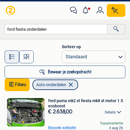
Auto-onderdelen
Sorteer op
Alle afstanden…
Bewaar je zoekopdracht
Filters
Auto-onderdelen
ford puma mk2 st fiesta mk8 st motor 1.5
ecoboost
€ 2.638,00
Details
Topadvertentie
Bezoek website
3 aug 26