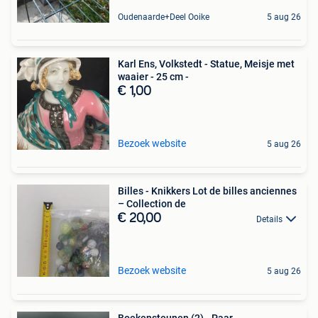
Oudenaarde+Deel Ooike
5 aug 26
Karl Ens, Volkstedt - Statue, Meisje met
waaier - 25 cm -
€ 1,00
Bezoek website
5 aug 26
Billes - Knikkers Lot de billes anciennes
– Collection de
€ 20,00
Details
Bezoek website
5 aug 26
Boekensteunen (2) - Paar