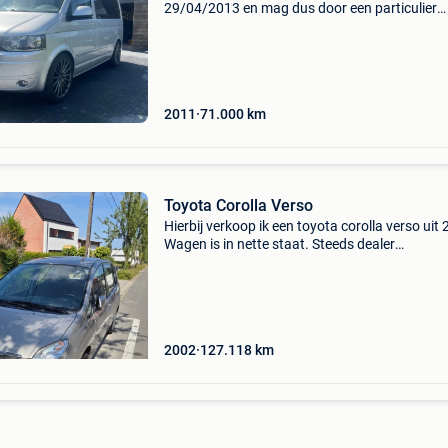
29/04/2013 en mag dus door een particulier
omgebouwd worden naar camper) ik verkoop
vw caravelle (luxe uitvoering van de transport
met 7 versn. Dsg a
2011
71.000
km
Toyota Corolla Verso
Hierbij verkoop ik een toyota corolla verso uit
Wagen is in nette staat. Steeds dealer
onderhouden. Weinig kilometers voor zijn leefti
Auto is voorzien van een rolstoellift in de koffe
Niet
2002
127.118
km