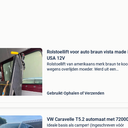
Rolstoellift voor auto braun vista made 
USA 12V
Rolstoellift van amerikaans merk braun te ko
wegens overlijden moeder. Werd uit een
volkswagen crafter gedemonteerd, werkt perf
Met bedrade afstandsbediening. Werkt op 12
de wagen of 2de ba
Gebruikt
Ophalen of Verzenden
VW Caravelle T5.2 automaat met 7200
Ideale basis als camper! (Ingeschreven vóór