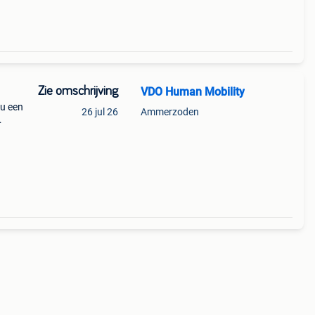
Zie omschrijving
VDO Human Mobility
 u een
26 jul 26
Ammerzoden
ereld