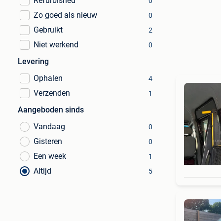
Refurbished
0
Zo goed als nieuw
0
Gebruikt
2
Niet werkend
0
Levering
Ophalen
4
Verzenden
1
Aangeboden sinds
Vandaag
0
Gisteren
0
Een week
1
Altijd
5