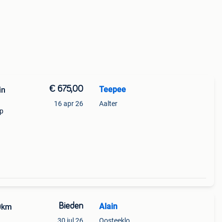
€ 675,00
Teepee
in
16 apr 26
Aalter
op
ect.
v van
Bieden
Alain
0km
30 jul 26
Oosteeklo