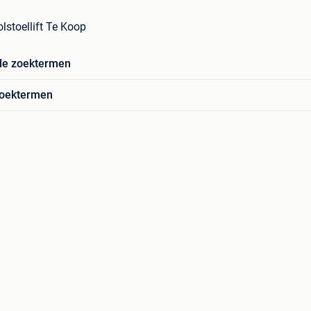
lstoellift Te Koop
de zoektermen
zoektermen