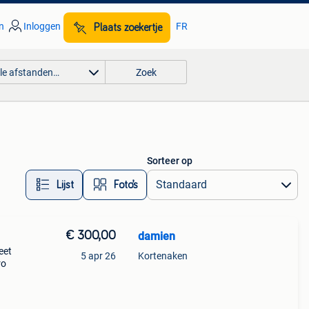
n
Inloggen
FR
Plaats zoekertje
lle afstanden…
Zoek
Sorteer op
Lijst
Foto’s
€ 300,00
damien
eet
5 apr 26
Kortenaken
ro