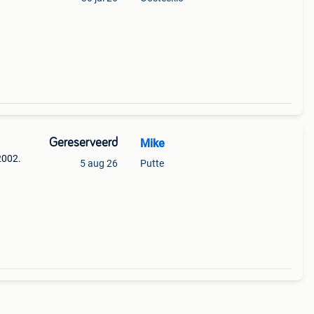
 een
er)
Gereserveerd
Mike
 2002.
5 aug 26
Putte
jd.
r.