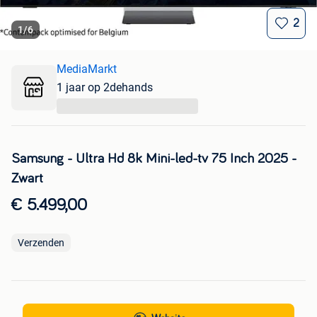
2
1
/
6
MediaMarkt
1 jaar op 2dehands
...
Samsung - Ultra Hd 8k Mini-led-tv 75 Inch 2025 -
Zwart
€ 5.499,00
Verzenden