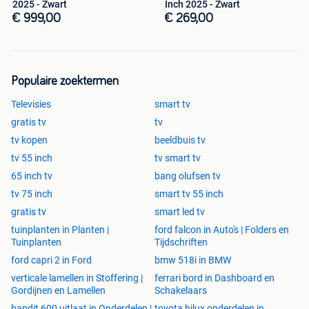
2025 - Zwart
Inch 2025 - Zwart
€ 999,00
€ 269,00
Populaire zoektermen
Televisies
smart tv
gratis tv
tv
tv kopen
beeldbuis tv
tv 55 inch
tv smart tv
65 inch tv
bang olufsen tv
tv 75 inch
smart tv 55 inch
gratis tv
smart led tv
tuinplanten in Planten |
ford falcon in Auto's | Folders en
Tuinplanten
Tijdschriften
ford capri 2 in Ford
bmw 518i in BMW
verticale lamellen in Stoffering |
ferrari bord in Dashboard en
Gordijnen en Lamellen
Schakelaars
bandit 600 uitlaat in Onderdelen |
toyota hilux onderdelen in