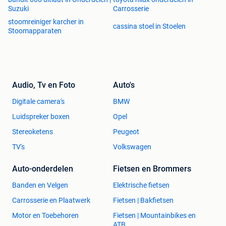
Suzuki
Carrosserie
stoomreiniger karcher in
cassina stoel in Stoelen
Stoomapparaten
Audio, Tv en Foto
Auto's
Digitale camera's
BMW
Luidspreker boxen
Opel
Stereoketens
Peugeot
TV's
Volkswagen
Auto-onderdelen
Fietsen en Brommers
Banden en Velgen
Elektrische fietsen
Carrosserie en Plaatwerk
Fietsen | Bakfietsen
Motor en Toebehoren
Fietsen | Mountainbikes en
ATB