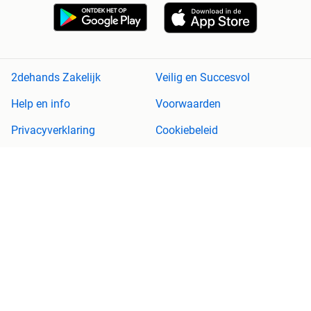
2dehands Zakelijk
Veilig en Succesvol
Help en info
Voorwaarden
Privacyverklaring
Cookiebeleid
Privacyvoorkeuren
Over 2dehands
Adevinta
Sitemap
2dehands is niet aansprakelijk voor (gevolg)schade die voortkomt
uit het gebruik van deze site, dan wel uit fouten of ontbrekende
functionaliteiten op deze site.
Copyright © 2026 Marktplaats B.V. Alle rechten voorbehouden.