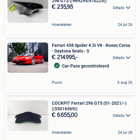
296 GTS (|969295|970225|)
€ 235,95
Details
Hoevelaken
24 jul 26
Ferrari 458 Spider 4.5i V8 - Rosso Corsa
- Daytona Seats - S
€ 214.995,-
Details
Car-Pass gecontroleerd
Puurs
6 aug 26
COCKPIT Ferrari 296 GTS (01-2021/-)
(|55016569|)
€ 6.655,00
Details
Hoevelaken
24 jul 26