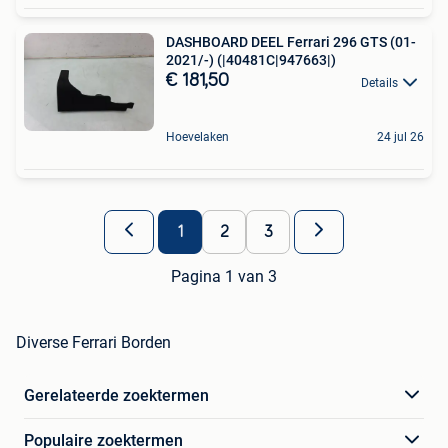
DASHBOARD DEEL Ferrari 296 GTS (01-
2021/-) (|40481C|947663|)
€ 181,50
Details
Hoevelaken
24 jul 26
1
2
3
Pagina 1 van 3
Diverse Ferrari Borden
Gerelateerde zoektermen
Populaire zoektermen