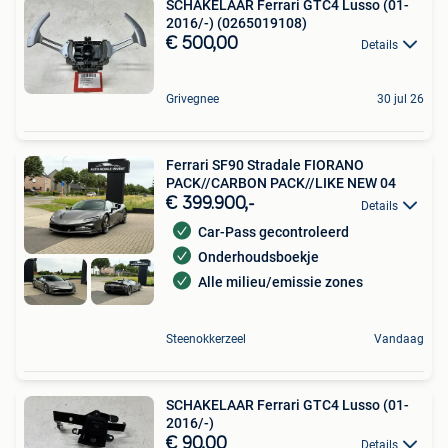
SCHAKELAAR Ferrari GTC4 Lusso (01-
2016/-) (0265019108)
€ 500,00
Details
Grivegnee
30 jul 26
Ferrari SF90 Stradale FIORANO
PACK//CARBON PACK//LIKE NEW 04
€ 399.900,-
Details
Car-Pass gecontroleerd
Onderhoudsboekje
Alle milieu/emissie zones
Steenokkerzeel
Vandaag
SCHAKELAAR Ferrari GTC4 Lusso (01-
2016/-)
€ 90,00
Details