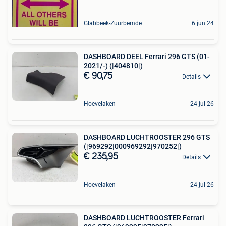
Glabbeek-Zuurbemde
6 jun 24
DASHBOARD DEEL Ferrari 296 GTS (01-
2021/-) (|404810|)
€ 90,75
Details
Hoevelaken
24 jul 26
DASHBOARD LUCHTROOSTER 296 GTS
(|969292|000969292|970252|)
€ 235,95
Details
Hoevelaken
24 jul 26
DASHBOARD LUCHTROOSTER Ferrari