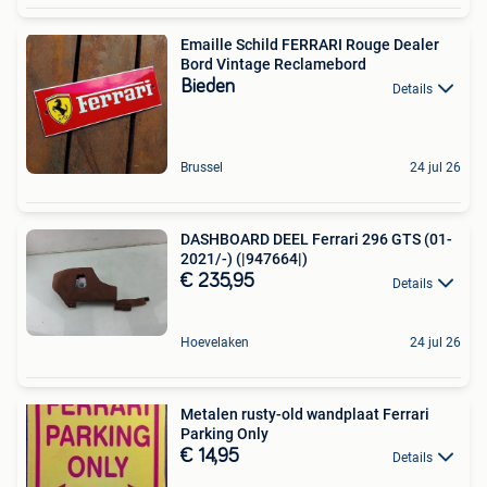
Emaille Schild FERRARI Rouge Dealer
Bord Vintage Reclamebord
Bieden
Details
Brussel
24 jul 26
DASHBOARD DEEL Ferrari 296 GTS (01-
2021/-) (|947664|)
€ 235,95
Details
Hoevelaken
24 jul 26
Metalen rusty-old wandplaat Ferrari
Parking Only
€ 14,95
Details