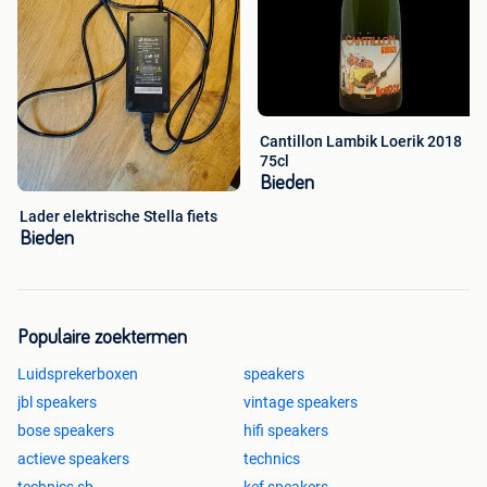
Cantillon Lambik Loerik 2018
75cl
Bieden
Lader elektrische Stella fiets
Bieden
Populaire zoektermen
Luidsprekerboxen
speakers
jbl speakers
vintage speakers
bose speakers
hifi speakers
actieve speakers
technics
technics sb
kef speakers