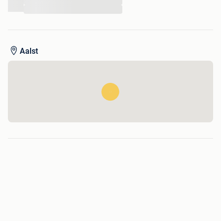
...
...
Aalst