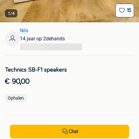
15
1
/
4
Nils
14 jaar op 2dehands
...
Technics SB-F1 speakers
€ 90,00
Ophalen
Chat