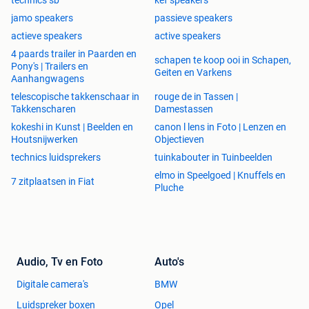
jamo speakers
passieve speakers
actieve speakers
active speakers
4 paards trailer in Paarden en
schapen te koop ooi in Schapen,
Pony's | Trailers en
Geiten en Varkens
Aanhangwagens
telescopische takkenschaar in
rouge de in Tassen |
Takkenscharen
Damestassen
kokeshi in Kunst | Beelden en
canon l lens in Foto | Lenzen en
Houtsnijwerken
Objectieven
technics luidsprekers
tuinkabouter in Tuinbeelden
elmo in Speelgoed | Knuffels en
7 zitplaatsen in Fiat
Pluche
Audio, Tv en Foto
Auto's
Digitale camera's
BMW
Luidspreker boxen
Opel