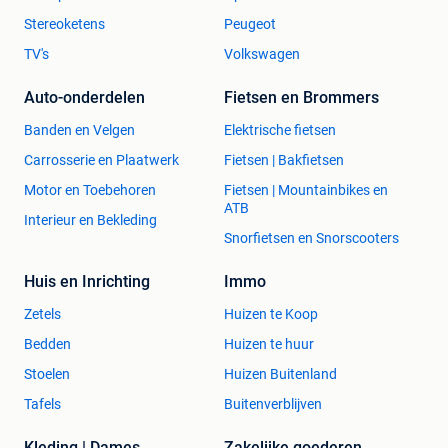
Stereoketens
Peugeot
TV's
Volkswagen
Auto-onderdelen
Fietsen en Brommers
Banden en Velgen
Elektrische fietsen
Carrosserie en Plaatwerk
Fietsen | Bakfietsen
Motor en Toebehoren
Fietsen | Mountainbikes en
ATB
Interieur en Bekleding
Snorfietsen en Snorscooters
Huis en Inrichting
Immo
Zetels
Huizen te Koop
Bedden
Huizen te huur
Stoelen
Huizen Buitenland
Tafels
Buitenverblijven
Kleding | Dames
Zakelijke goederen