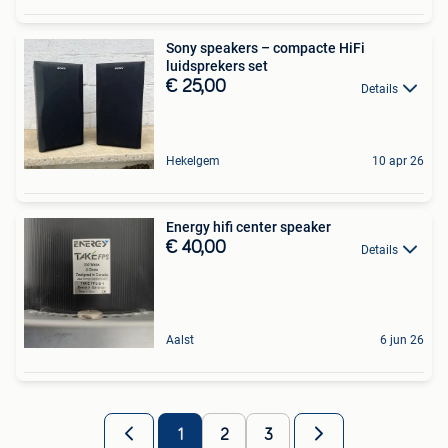
Sony speakers – compacte HiFi
luidsprekers set
€ 25,00
Details
Hekelgem
10 apr 26
Energy hifi center speaker
€ 40,00
Details
Aalst
6 jun 26
1
2
3