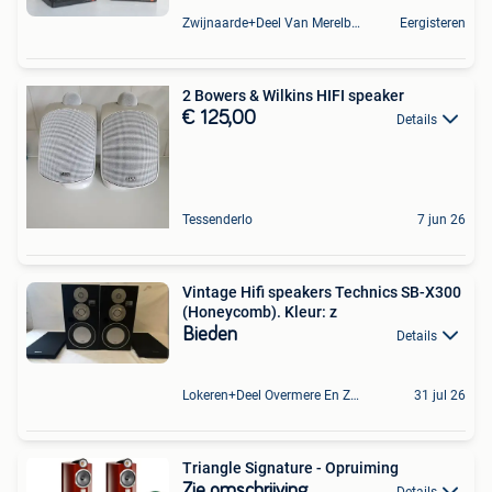
Zwijnaarde+Deel Van Merelbeke
Eergisteren
2 Bowers & Wilkins HIFI speaker
€ 125,00
Details
Tessenderlo
7 jun 26
Vintage Hifi speakers Technics SB-X300
(Honeycomb). Kleur: z
Bieden
Details
Lokeren+Deel Overmere En Zele
31 jul 26
Triangle Signature - Opruiming
Zie omschrijving