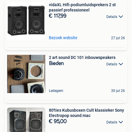
vidaXL Hifi-podiumluidsprekers 2 st
passief professioneel
€ 117,99
Details
Bezoek website
27 jul 26
2 art sound DC 101 inbouwspeakers
Bieden
Details
Ledegem
30 jul 26
80'ties Kubusboxen Cult klassieker Sony
Electropop sound mac
€ 95,00
Details