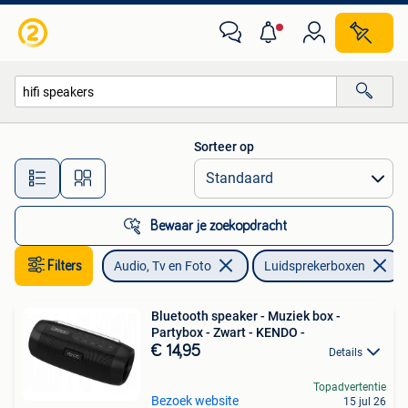
Luidsprekerboxen
Sorteer op
Alle afstanden…
Bewaar je zoekopdracht
Filters
Audio, Tv en Foto
Luidsprekerboxen
Bluetooth speaker - Muziek box -
Partybox - Zwart - KENDO -
€ 14,95
Details
Topadvertentie
Bezoek website
15 jul 26