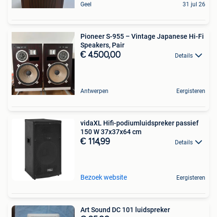
Geel
31 jul 26
Pioneer S-955 – Vintage Japanese Hi-Fi
Speakers, Pair
€ 4.500,00
Details
Antwerpen
Eergisteren
vidaXL Hifi-podiumluidspreker passief
150 W 37x37x64 cm
€ 114,99
Details
Bezoek website
Eergisteren
Art Sound DC 101 luidspreker