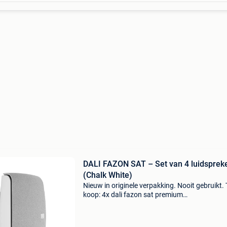
DALI FAZON SAT – Set van 4 luidsprek
(Chalk White)
Nieuw in originele verpakking. Nooit gebruikt. 
koop: 4x dali fazon sat premium
satellietluidsprekers in de stijlvolle kleur chalk 
Perfect geschikt als surround-, wand- of
plafondluidsprekers