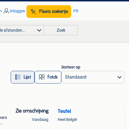
n
Inloggen
FR
Plaats zoekertje
lle afstanden…
Zoek
Sorteer op
Lijst
Foto’s
Zie omschrijving
Teufel
kers
Vandaag
Heel België
. Van