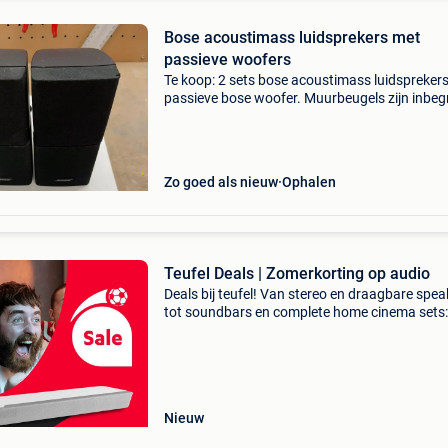
Bose acoustimass luidsprekers met
passieve woofers
Te koop: 2 sets bose acoustimass luidspreker
passieve bose woofer. Muurbeugels zijn inbe
4 luidspreker 2 woofers 4 muurbeugels speake
woofers hebben gebruiksschade maar spelen
perf
Zo goed als nieuw
Ophalen
Teufel Deals | Zomerkorting op audio
Deals bij teufel! Van stereo en draagbare spea
tot soundbars en complete home cinema sets:
ontdek nu onze beste audio-deals van het jaar
diepe bassen tot kraakheldere highs – ervaar 
versc
Nieuw