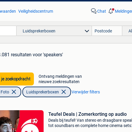
waarden
Veiligheidscentrum
Chat
Meldinge
Luidsprekerboxen
A
3.081 resultaten
voor 'speakers'
Ontvang meldingen van
 je zoekopdracht
nieuwe zoekresultaten
 Foto
Luidsprekerboxen
Verwijder filters
Teufel Deals | Zomerkorting op audio
Deals bij teufel! Van stereo en draagbare spea
tot soundbars en complete home cinema sets:
ontdek nu onze beste audio-deals van het jaar