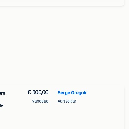
€ 800,00
Serge Gregoir
ers
Vandaag
Aartselaar
Te
white.