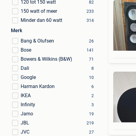
120 tot 150 watt
82
150 watt of meer
233
Minder dan 60 watt
314
Merk
Bang & Olufsen
26
Bose
141
Bowers & Wilkins (B&W)
71
Dali
8
Google
10
Harman Kardon
6
IKEA
2
Infinity
3
Jamo
19
JBL
219
JVC
27