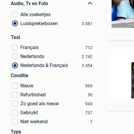
Audio, Tv en Foto
Alle zoekertjes
Luidsprekerboxen
3.081
Taal
Français
712
Nederlands
2.742
Nederlands & Français
3.454
Conditie
Nieuw
969
Refurbished
50
Zo goed als nieuw
943
Gebruikt
737
Niet werkend
7
Type