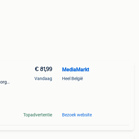
€ 81,99
MediaMarkt
Vandaag
Heel België
zorgd
lag en
 st
Topadvertentie
Bezoek website