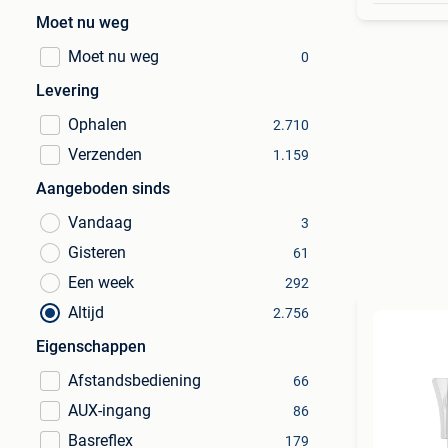
Moet nu weg
Moet nu weg
0
Levering
Ophalen
2.710
Verzenden
1.159
Aangeboden sinds
Vandaag
3
Gisteren
61
Een week
292
Altijd
2.756
Eigenschappen
Afstandsbediening
66
AUX-ingang
86
Basreflex
179