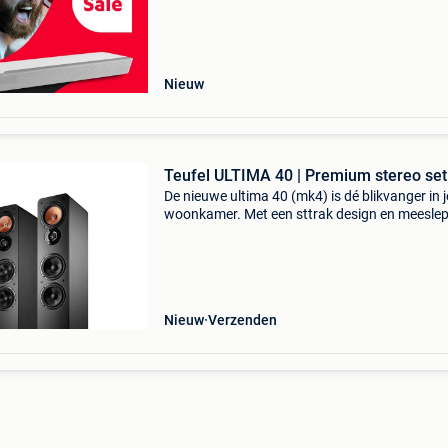
diepe bassen tot kraakheldere highs – ervaar 
versc
Nieuw
Teufel ULTIMA 40 | Premium stereo set
De nieuwe ultima 40 (mk4) is dé blikvanger in j
woonkamer. Met een sttrak design en meesle
sound brengt de speaker films, series, games 
muziek tot leven. De legendarische teufel bas,
ontwikke
Nieuw
Verzenden