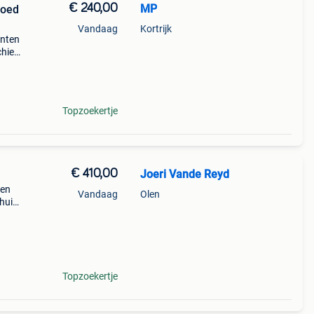
€ 240,00
MP
goed
Vandaag
Kortrijk
anten
chien
 b&w
Topzoekertje
€ 410,00
Joeri Vande Reyd
een
Vandaag
Olen
huis,
e
Topzoekertje