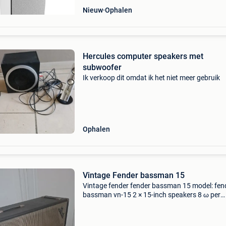
Nieuw
Ophalen
Hercules computer speakers met
subwoofer
Ik verkoop dit omdat ik het niet meer gebruik
Ophalen
Vintage Fender bassman 15
Vintage fender fender bassman 15 model: fen
bassman vn-15 2 × 15-inch speakers 8 ω per
speaker 4 ω totale impedantie made in u.s.a.