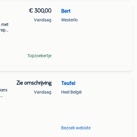
€ 300,00
Bert
Vandaag
Westerlo
s met
grepen
rs en
 nog
Topzoekertje
Zie omschrijving
Teufel
kers
Vandaag
Heel België
. Van
het
Bezoek website