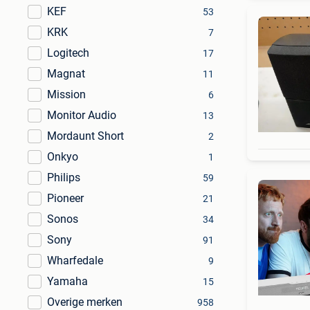
KEF
53
KRK
7
Logitech
17
Magnat
11
Mission
6
Monitor Audio
13
Mordaunt Short
2
Onkyo
1
Philips
59
Pioneer
21
Sonos
34
Sony
91
Wharfedale
9
Yamaha
15
Overige merken
958