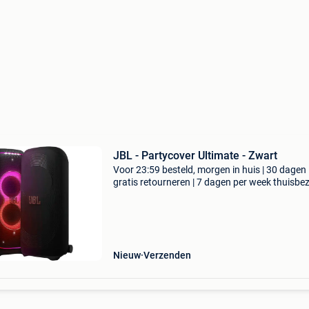
JBL - Partycover Ultimate - Zwart
Voor 23:59 besteld, morgen in huis | 30 dagen
gratis retourneren | 7 dagen per week thuisbe
| bescherm je jbl partybox ultimate tijdens ops
transport met de jbl partycover ultimate. Deze
Nieuw
Verzenden