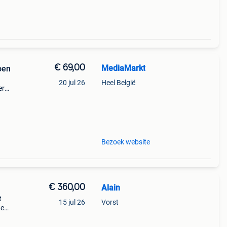
€ 69,00
MediaMarkt
roen
20 jul 26
Heel België
er
th
ar je
Bezoek website
€ 360,00
Alain
t
15 jul 26
Vorst
de
ijn,