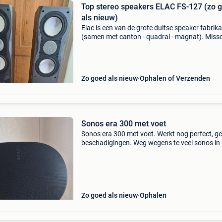
Top stereo speakers ELAC FS-127 (zo 
als nieuw)
Elac is een van de grote duitse speaker fabrik
(samen met canton - quadral - magnat). Miss
minder bekend bij ons dan het engelse kef of
of wharfedale maar is elac is van een vergelij
Zo goed als nieuw
Ophalen of Verzenden
Sonos era 300 met voet
Sonos era 300 met voet. Werkt nog perfect, g
beschadigingen. Weg wegens te veel sonos in 
deze wordt nauwelijks gebruikt. Met bijhorend
kabel en doos. Aangekocht op 23-08-2025
Zo goed als nieuw
Ophalen