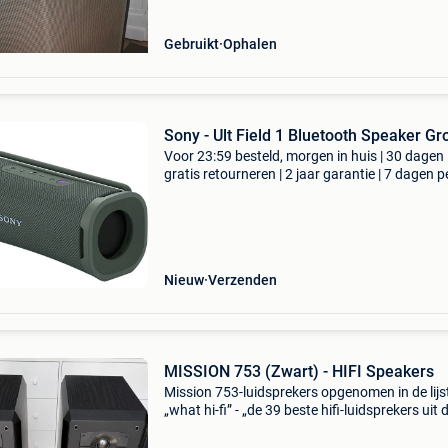
Gebruikt
Ophalen
Sony - Ult Field 1 Bluetooth Speaker G
Voor 23:59 besteld, morgen in huis | 30 dagen
gratis retourneren | 2 jaar garantie | 7 dagen p
week thuisbezorgd | de sony ult field 1 bluetoo
speaker in groene uitvoering biedt je overal wa
Nieuw
Verzenden
MISSION 753 (Zwart) - HIFI Speakers
Mission 753-luidsprekers opgenomen in de lijs
„what hi-fi” - „de 39 beste hifi-luidsprekers uit 
what hi-fi-levensduur” - ze hebben me nooit
teleurgesteld. Omdat ze in een nieuwe ruimte z