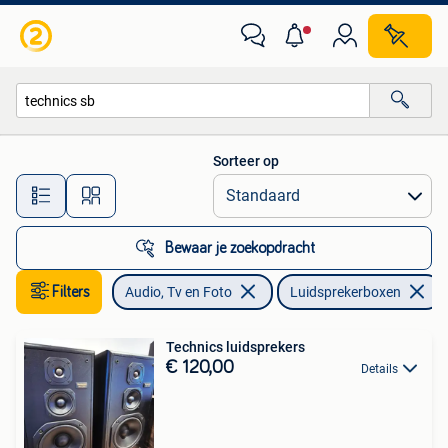
Luidsprekerboxen
Sorteer op
Alle afstanden…
Bewaar je zoekopdracht
Filters
Audio, Tv en Foto
Luidsprekerboxen
Technics luidsprekers
€ 120,00
Details