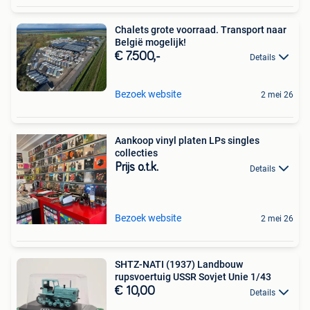
Chalets grote voorraad. Transport naar
België mogelijk!
€ 7.500,-
Details
Bezoek website
2 mei 26
Aankoop vinyl platen LPs singles
collecties
Prijs o.t.k.
Details
Bezoek website
2 mei 26
SHTZ-NATI (1937) Landbouw
rupsvoertuig USSR Sovjet Unie 1/43
€ 10,00
Details