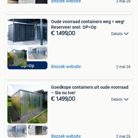
Bezoek website
2 mei 26
Oude voorraad containers weg = weg!
Reserveer snel. OP=Op
€ 1.499,00
Details
Op=Op
Bezoek website
2 mei 26
Goedkope containers uit oude voorraad
– Sla nu toe!
€ 1.499,00
Details
Bezoek website
2 mei 26