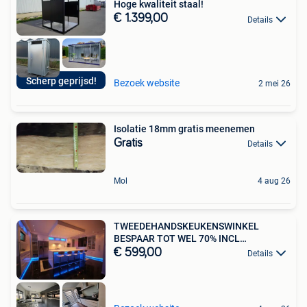
Hoge kwaliteit staal!
€ 1.399,00
Details
Scherp geprijsd!
Bezoek website
2 mei 26
Isolatie 18mm gratis meenemen
Gratis
Details
Mol
4 aug 26
TWEEDEHANDSKEUKENSWINKEL
BESPAAR TOT WEL 70% INCL
TOESTELLEN
€ 599,00
Details