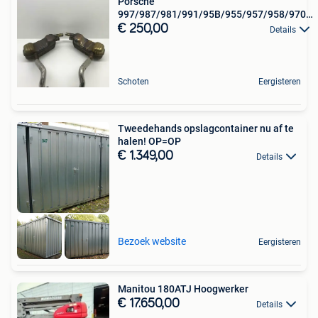
Porsche
997/987/981/991/95B/955/957/958/970...
uitlaten
€ 250,00
Details
Schoten
Eergisteren
Tweedehands opslagcontainer nu af te
halen! OP=OP
€ 1.349,00
Details
Bezoek website
Eergisteren
Manitou 180ATJ Hoogwerker
€ 17.650,00
Details