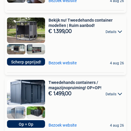
Bezoek website
4 aug 26
Bekijk nu! Tweedehands container
modellen | Ruim aanbod!
€ 1.399,00
Details
Scherp geprijsd!
Bezoek website
4 aug 26
Tweedehands containers /
magazijnopruiming! OP=OP!
€ 1.499,00
Details
Op = Op
Bezoek website
4 aug 26