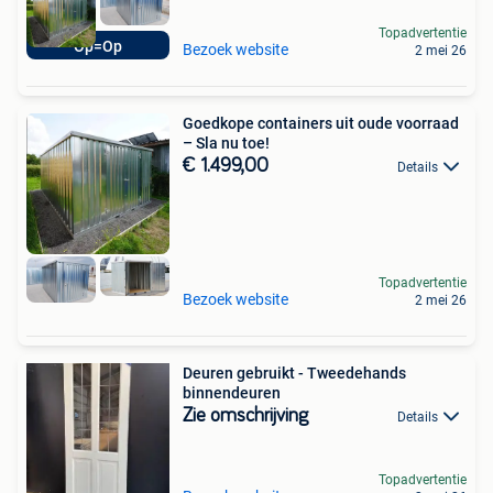
Topadvertentie
Op=Op
Bezoek website
2 mei 26
Goedkope containers uit oude voorraad
– Sla nu toe!
€ 1.499,00
Details
Topadvertentie
Bezoek website
2 mei 26
Deuren gebruikt - Tweedehands
binnendeuren
Zie omschrijving
Details
Topadvertentie