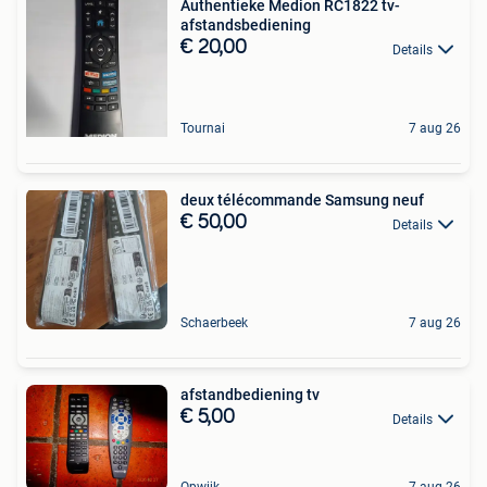
Authentieke Medion RC1822 tv-
afstandsbediening
€ 20,00
Details
Tournai
7 aug 26
deux télécommande Samsung neuf
€ 50,00
Details
Schaerbeek
7 aug 26
afstandbediening tv
€ 5,00
Details
Opwijk
7 aug 26