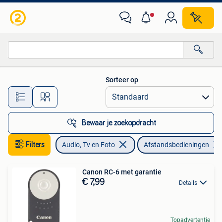
Afstandsbedieningen
Sorteer op
Alle afstanden…
Bewaar je zoekopdracht
Filters
Audio, Tv en Foto
Afstandsbedieningen
Canon RC-6 met garantie
€ 7,99
Details
Topadvertentie