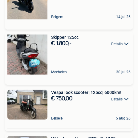
Beigem
14 jul 26
Skipper 125cc
€ 1.800,-
Details
Mechelen
30 jul 26
Vespa look scooter |125cc| 6000km!
€ 750,00
Details
Belsele
5 aug 26