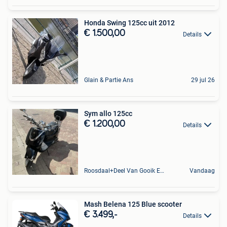
Honda Swing 125cc uit 2012
€ 1.500,00
Details
Glain & Partie Ans
29 jul 26
Sym allo 125cc
€ 1.200,00
Details
Roosdaal+Deel Van Gooik En Sint-Kwintens-Lennik
Vandaag
Mash Belena 125 Blue scooter
€ 3.499,-
Details