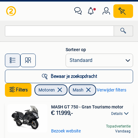
Motoren | Mash
Sorteer op
Alle afstanden…
Bewaar je zoekopdracht
Filters
Motoren
Mash
Verwijder filters
MASH GT 750 - Gran Tourismo motor
€ 11.999,-
Details
Topadvertentie
Bezoek website
Vandaag