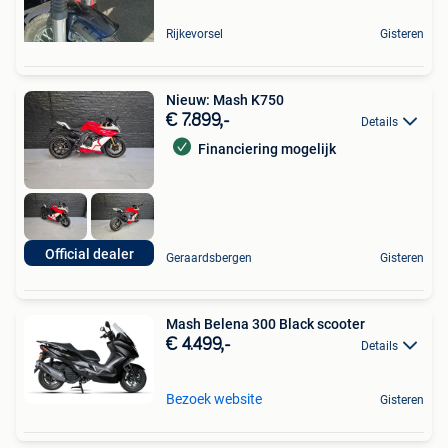
Rijkevorsel
Gisteren
Nieuw: Mash K750
€ 7.899,-
Details
Financiering mogelijk
Official dealer
Geraardsbergen
Gisteren
Mash Belena 300 Black scooter
€ 4.499,-
Details
Bezoek website
Gisteren