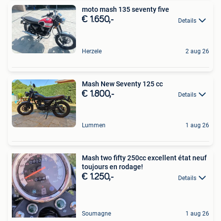
moto mash 135 seventy five
€ 1.650,-
Details
Herzele
2 aug 26
Mash New Seventy 125 cc
€ 1.800,-
Details
Lummen
1 aug 26
Mash two fifty 250cc excellent état neuf
toujours en rodage!
€ 1.250,-
Details
Soumagne
1 aug 26