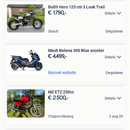
Bullit Hero 125 cm 3 Look Trail
€ 1.790,-
Details
Sirault
Eergisteren
Mash Belena 300 Blue scooter
€ 4.499,-
Details
Bezoek website
Eergisteren
MZ ETZ 250cc
€ 2.500,-
Details
Chapon-Seraing
2 aug 26