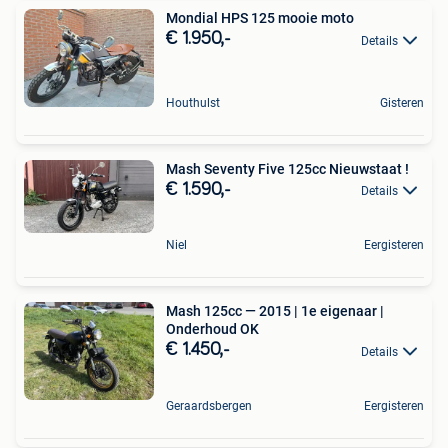
Mondial HPS 125 mooie moto
€ 1.950,-
Details
Houthulst
Gisteren
Mash Seventy Five 125cc Nieuwstaat !
€ 1.590,-
Details
Niel
Eergisteren
Mash 125cc — 2015 | 1e eigenaar |
Onderhoud OK
€ 1.450,-
Details
Geraardsbergen
Eergisteren