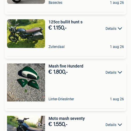
Basecles
1 aug 26
125cc bullit hunt s
€ 1.150,-
Details
Zutendaal
1 aug 26
Mash five Hunderd
€ 1.800,-
Details
Linter-Drieslinter
1 aug 26
Moto mash seventy
€ 1.550,-
Details