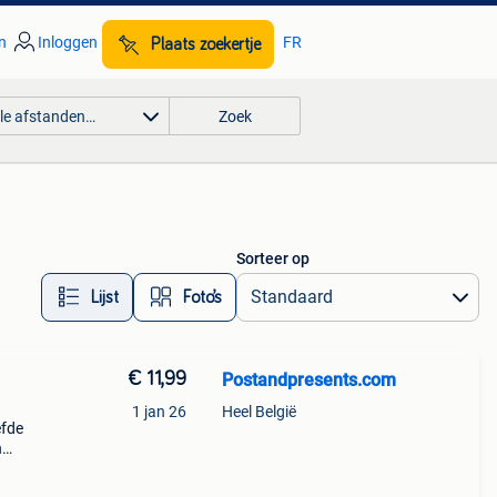
n
Inloggen
FR
Plaats zoekertje
lle afstanden…
Zoek
Sorteer op
Lijst
Foto’s
€ 11,99
Postandpresents.com
1 jan 26
Heel België
efde
n