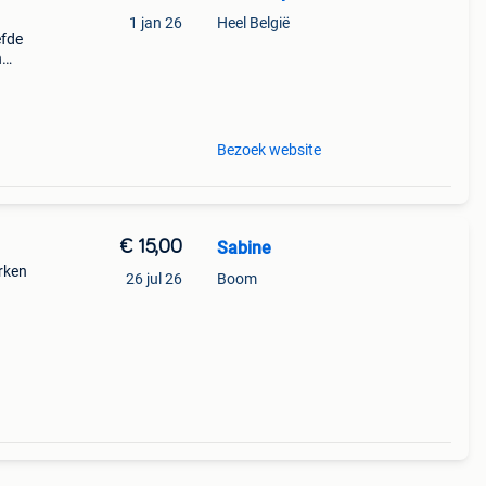
1 jan 26
Heel België
efde
n
Bezoek website
€ 15,00
Sabine
rken
26 jul 26
Boom