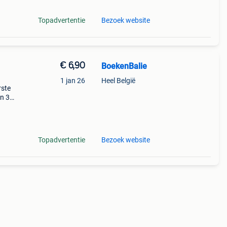
Topadvertentie
Bezoek website
€ 6,90
BoekenBalie
1 jan 26
Heel België
rste
en 30
ag
outer
Topadvertentie
Bezoek website