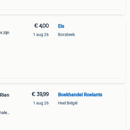
€ 4,00
Els
s zijn
1 aug 26
Borsbeek
€ 39,99
Boekhandel Roelants
 Rien
1 aug 26
Heel België
halen
a t/m