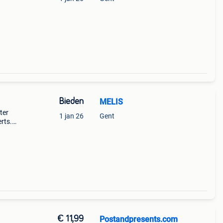
n en
 van
Bieden
MELIS
ter
1 jan 26
Gent
rts.
e
d van
€ 11,99
Postandpresents.com