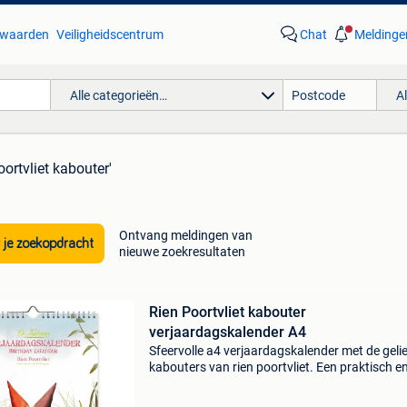
waarden
Veiligheidscentrum
Chat
Meldinge
Alle categorieën…
A
oortvliet kabouter'
Ontvang meldingen van
 je zoekopdracht
nieuwe zoekresultaten
Rien Poortvliet kabouter
verjaardagskalender A4
Sfeervolle a4 verjaardagskalender met de geli
kabouters van rien poortvliet. Een praktisch e
nostalgisch cadeau voor het hele jaar.