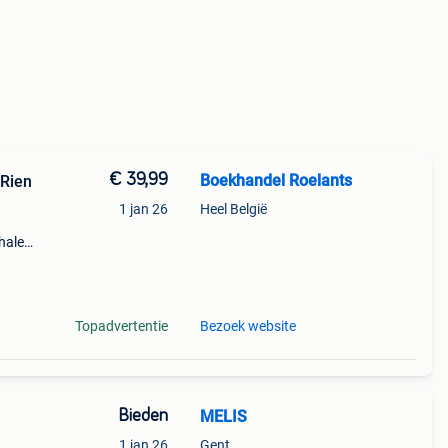
€ 39,99
Boekhandel Roelants
 Rien
1 jan 26
Heel België
halen
a t/m
Topadvertentie
Bezoek website
Bieden
MELIS
1 jan 26
Gent