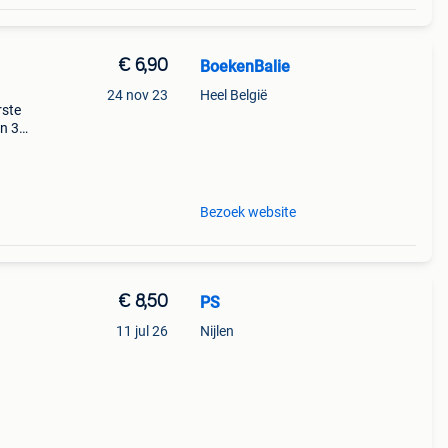
€ 6,90
BoekenBalie
24 nov 23
Heel België
rste
en 30
ag
outer
Bezoek website
€ 8,50
PS
n
11 jul 26
Nijlen