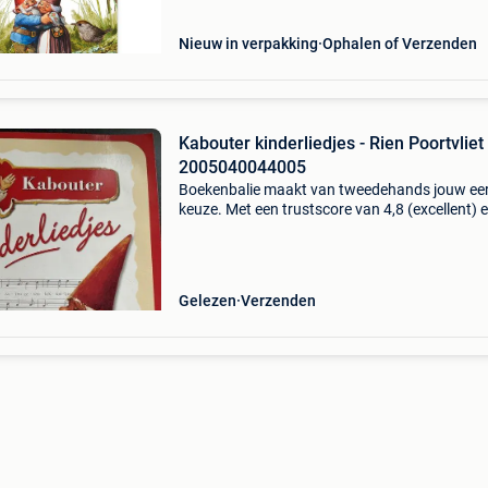
Nieuw in verpakking
Ophalen of Verzenden
Kabouter kinderliedjes - Rien Poortvliet
2005040044005
Boekenbalie maakt van tweedehands jouw ee
keuze. Met een trustscore van 4,8 (excellent) 
dagen retour garantie maken we dat iedere d
waar. Bestel direct op onze website! Titel: kab
kin
Gelezen
Verzenden