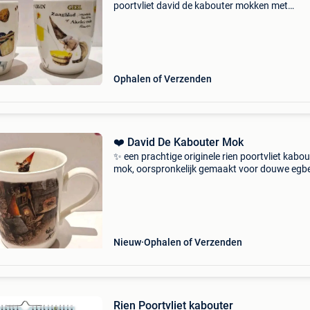
poortvliet david de kabouter mokken met
illustraties over het verzamelen van maaltijde
het verven ✨️ de set van 2 mokken is voorzien
de bekende k
Ophalen of Verzenden
❤️ David De Kabouter Mok
✨️ een prachtige originele rien poortvliet kabou
mok, oorspronkelijk gemaakt voor douwe egbe
✨️ De illustraties zijn gemaakt door de bekend
nederlandse kunstenaar rien poortvliet, beken
d
Nieuw
Ophalen of Verzenden
Rien Poortvliet kabouter