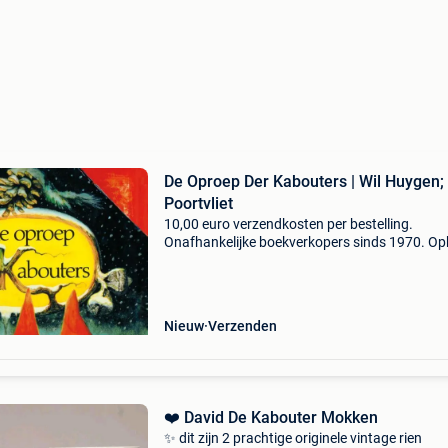
De Oproep Der Kabouters | Wil Huygen;
Poortvliet
10,00 euro verzendkosten per bestelling.
Onafhankelijke boekverkopers sinds 1970. Op
in onze boekhandel in nijmegen (nederland) of
dezelfde dag verstuurd bij bestellingen van m
vr voor 14.00
Nieuw
Verzenden
❤️ David De Kabouter Mokken
✨️ dit zijn 2 prachtige originele vintage rien