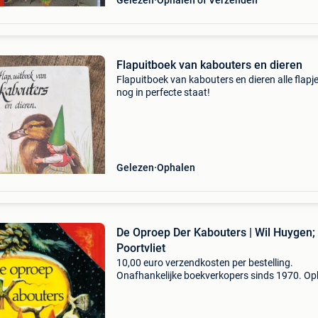
Gelezen
Ophalen of Verzenden
Flapuitboek van kabouters en dieren
Flapuitboek van kabouters en dieren alle flapje
nog in perfecte staat!
Gelezen
Ophalen
De Oproep Der Kabouters | Wil Huygen;
Poortvliet
10,00 euro verzendkosten per bestelling.
Onafhankelijke boekverkopers sinds 1970. Op
in onze boekhandel in nijmegen (nederland) of
dezelfde dag verstuurd bij bestellingen van m
vr voor 14.00