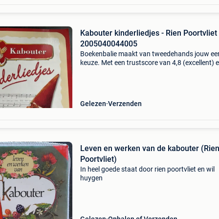
Kabouter kinderliedjes - Rien Poortvliet
2005040044005
Boekenbalie maakt van tweedehands jouw ee
keuze. Met een trustscore van 4,8 (excellent) 
dagen retour garantie maken we dat iedere d
waar. Bestel direct op onze website! Titel: kab
kin
Gelezen
Verzenden
Leven en werken van de kabouter (Rie
Poortvliet)
In heel goede staat door rien poortvliet en wil
huygen