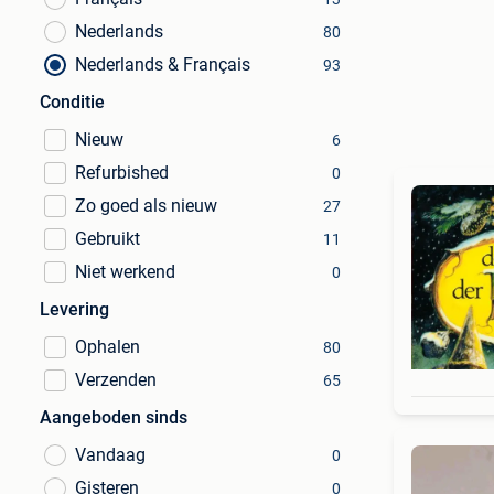
Nederlands
80
Nederlands & Français
93
Conditie
Nieuw
6
Refurbished
0
Zo goed als nieuw
27
Gebruikt
11
Niet werkend
0
Levering
Ophalen
80
Verzenden
65
Aangeboden sinds
Vandaag
0
Gisteren
0