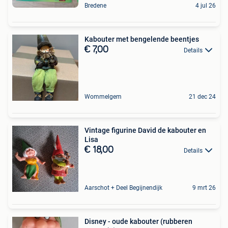
Bredene
4 jul 26
Kabouter met bengelende beentjes
€ 7,00
Details
Wommelgem
21 dec 24
Vintage figurine David de kabouter en
Lisa
€ 18,00
Details
Aarschot + Deel Begijnendijk
9 mrt 26
Disney - oude kabouter (rubberen