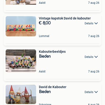
Aalst
7 aug 26
Vintage kapstok David de kabouter
€ 8,00
Details
Lommel
7 aug 26
Kabouterbeeldjes
Bieden
Details
Aalst
7 aug 26
David de Kabouter
Bieden
Details
Schorisse
6 aug 26