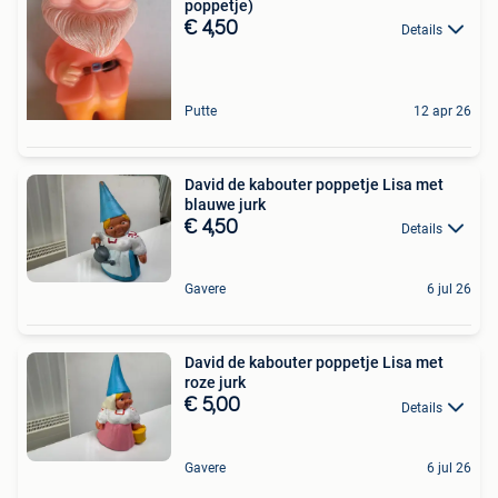
poppetje)
€ 4,50
Details
Putte
12 apr 26
David de kabouter poppetje Lisa met
blauwe jurk
€ 4,50
Details
Gavere
6 jul 26
David de kabouter poppetje Lisa met
roze jurk
€ 5,00
Details
Gavere
6 jul 26