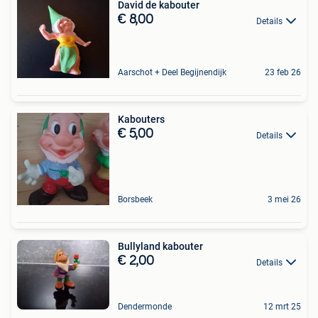
David de kabouter
€ 8,00
Details
Aarschot + Deel Begijnendijk
23 feb 26
Kabouters
€ 5,00
Details
Borsbeek
3 mei 26
Bullyland kabouter
€ 2,00
Details
Dendermonde
12 mrt 25