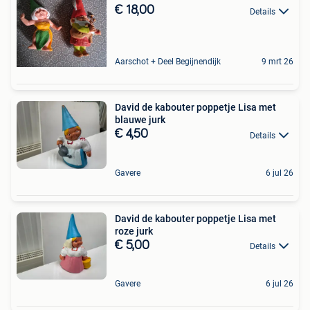
€ 18,00
Details
Aarschot + Deel Begijnendijk
9 mrt 26
David de kabouter poppetje Lisa met
blauwe jurk
€ 4,50
Details
Gavere
6 jul 26
David de kabouter poppetje Lisa met
roze jurk
€ 5,00
Details
Gavere
6 jul 26