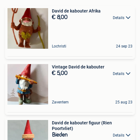
David de kabouter Afrika
€ 8,00
Details
Lochristi
24 sep 23
Vintage David de kabouter
€ 5,00
Details
Zaventem
25 aug 23
David de kabouter figuur (Rien
Poortvliet)
Bieden
Details