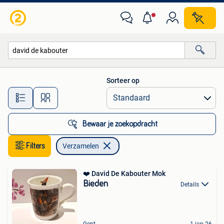
Verzamelen
Sorteer op
Alle afstanden…
Bewaar je zoekopdracht
Filters
Verzamelen
❤️ David De Kabouter Mok
Bieden
Details