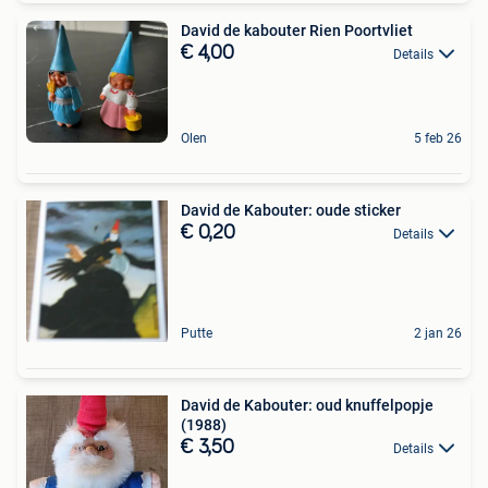
David de kabouter Rien Poortvliet
€ 4,00
Details
Olen
5 feb 26
David de Kabouter: oude sticker
€ 0,20
Details
Putte
2 jan 26
David de Kabouter: oud knuffelpopje
(1988)
€ 3,50
Details