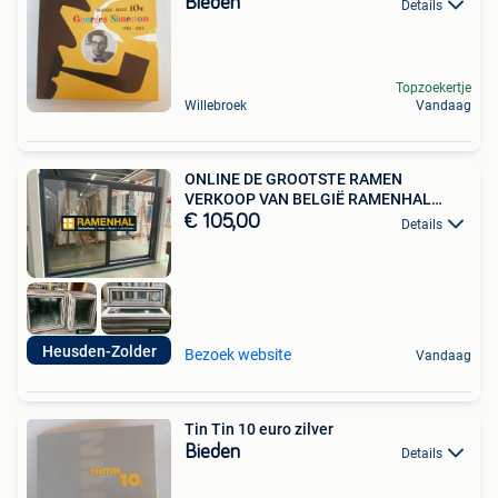
Bieden
Details
Topzoekertje
Willebroek
Vandaag
ONLINE DE GROOTSTE RAMEN
VERKOOP VAN BELGIË RAMENHAL
ZOLDER
€ 105,00
Details
Heusden-Zolder
Bezoek website
Vandaag
Tin Tin 10 euro zilver
Bieden
Details