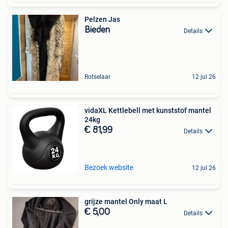
Pelzen Jas
Bieden
Details
Rotselaar
12 jul 26
vidaXL Kettlebell met kunststof mantel
24kg
€ 81,99
Details
Bezoek website
12 jul 26
grijze mantel Only maat L
€ 5,00
Details