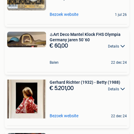
Bezoek website
1 jul 26
♨️Art Deco Mantel Klock FHS Olympia
Germany jaren 50´60
€ 60,00
Details
Balen
22 dec 24
Gerhard Richter (1932) - Betty (1988)
€ 5.201,00
Details
Bezoek website
22 dec 24