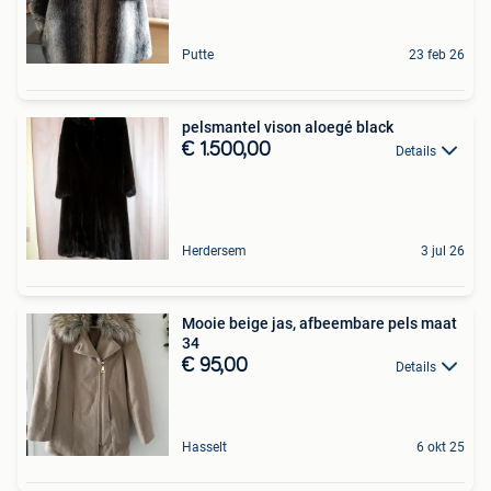
Putte
23 feb 26
pelsmantel vison aloegé black
€ 1.500,00
Details
Herdersem
3 jul 26
Mooie beige jas, afbeembare pels maat
34
€ 95,00
Details
Hasselt
6 okt 25