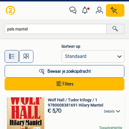
Alle categorieën…
Sorteer op
Alle afstanden…
Bewaar je zoekopdracht
Filters
Wolf Hall / Tudor trilogy / 1
9780008381691 Hilary Mantel
€ 5,70
Details
Topadvertentie