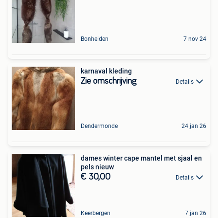
Bonheiden
7 nov 24
karnaval kleding
Zie omschrijving
Details
Dendermonde
24 jan 26
dames winter cape mantel met sjaal en
pels nieuw
€ 30,00
Details
Keerbergen
7 jan 26