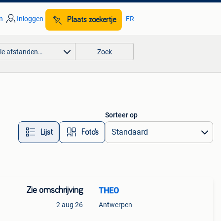
n
Inloggen
FR
Plaats zoekertje
lle afstanden…
Zoek
Sorteer op
Lijst
Foto’s
Zie omschrijving
THEO
2 aug 26
Antwerpen