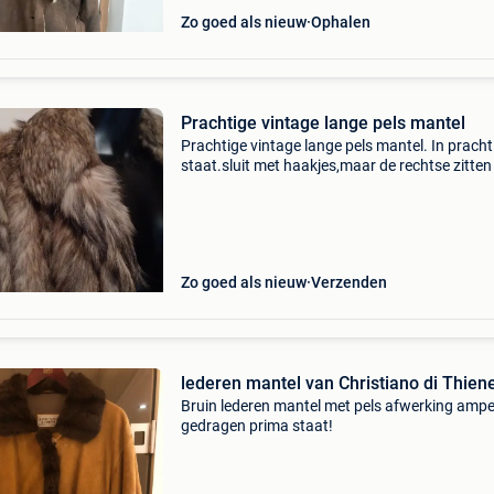
Zo goed als nieuw
Ophalen
Prachtige vintage lange pels mantel
Prachtige vintage lange pels mantel. In pracht
staat.sluit met haakjes,maar de rechtse zitten
niet op.kan je gemakkelijk aan naaien.er staat
maat oo vermeld, maar perfect voor s of m. V
Zo goed als nieuw
Verzenden
lederen mantel van Christiano di Thien
Bruin lederen mantel met pels afwerking ampe
gedragen prima staat!