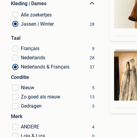
Kleding | Dames
Alle zoekertjes
Jassen | Winter
28
Taal
Français
9
Nederlands
28
Nederlands & Français
37
Conditie
Nieuw
5
Zo goed als nieuw
13
Gedragen
3
Merk
ANDERE
4
Lola & Liza
0