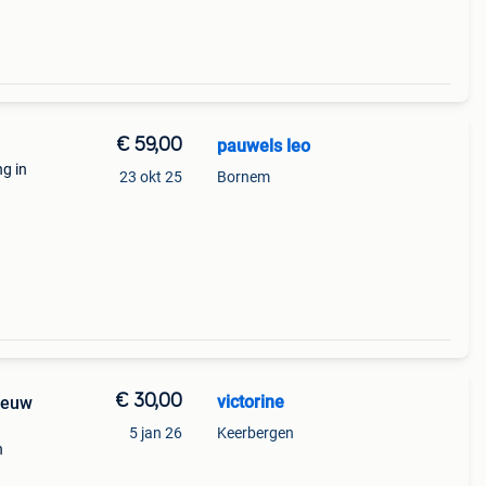
€ 59,00
pauwels leo
ng in
23 okt 25
Bornem
€ 30,00
victorine
nieuw
5 jan 26
Keerbergen
n