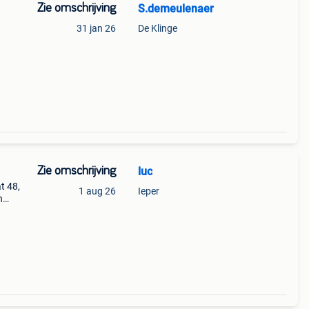
Zie omschrijving
S.demeulenaer
31 jan 26
De Klinge
Zie omschrijving
luc
t 48,
1 aug 26
Ieper
n
t 46
n)