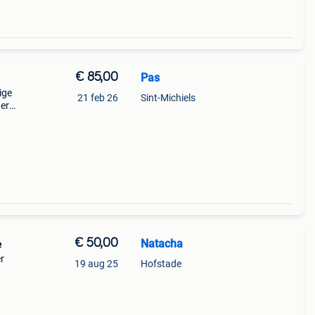
€ 85,00
Pas
ige
21 feb 26
Sint-Michiels
 er
 geen
erze
€ 50,00
Natacha
e
r
19 aug 25
Hofstade