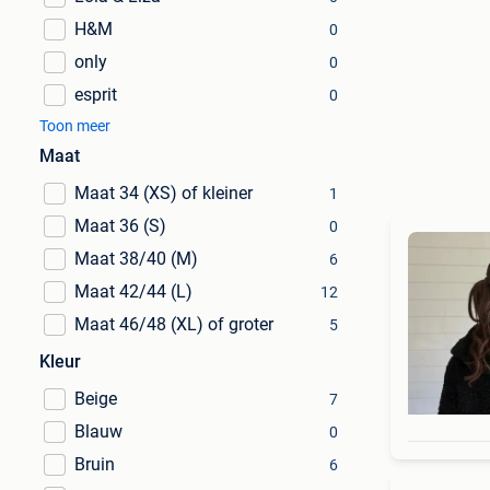
H&M
0
only
0
esprit
0
Toon meer
Maat
Maat 34 (XS) of kleiner
1
Maat 36 (S)
0
Maat 38/40 (M)
6
Maat 42/44 (L)
12
Maat 46/48 (XL) of groter
5
Kleur
Beige
7
Blauw
0
Bruin
6