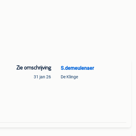
Zie omschrijving
S.demeulenaer
31 jan 26
De Klinge