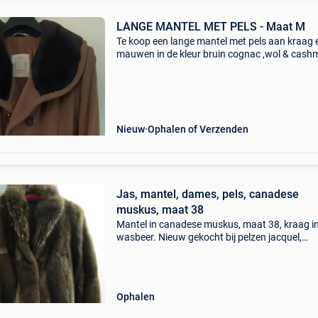
LANGE MANTEL MET PELS - Maat M
Te koop een lange mantel met pels aan kraag 
mauwen in de kleur bruin cognac ,wol & cashmi
made in italy. Te klein gekocht.
Nieuw
Ophalen of Verzenden
Jas, mantel, dames, pels, canadese
muskus, maat 38
Mantel in canadese muskus, maat 38, kraag i
wasbeer. Nieuw gekocht bij pelzen jacquel,
simonsstraat 52, 2000 antwerpen voor 62.50
in 1980. Vermaakt bij marc furs, kapellei 186, h
zoersel [fa
Ophalen