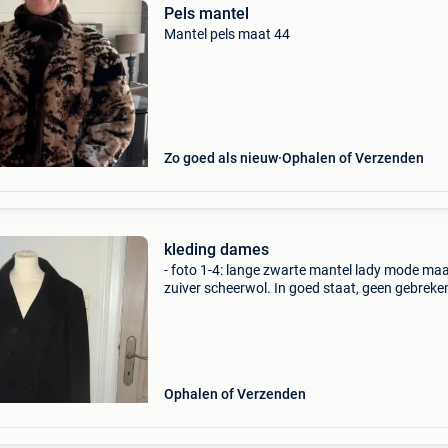
Pels mantel
Mantel pels maat 44
Zo goed als nieuw
Ophalen of Verzenden
kleding dames
- foto 1-4: lange zwarte mantel lady mode maa
zuiver scheerwol. In goed staat, geen gebreke
(25€) foto 5-6: korte bruine mantel canda maa
met afneembare kap, rits en knopsluiting (dai
Ophalen of Verzenden