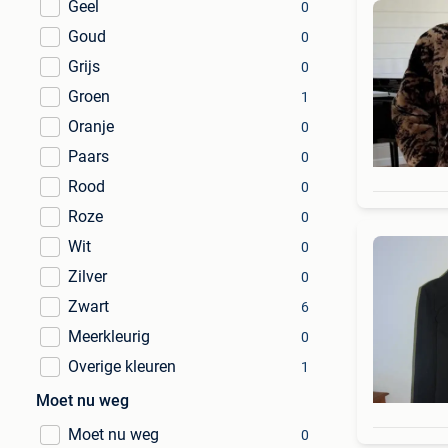
Geel
0
Goud
0
Grijs
0
Groen
1
Oranje
0
Paars
0
Rood
0
Roze
0
Wit
0
Zilver
0
Zwart
6
Meerkleurig
0
Overige kleuren
1
Moet nu weg
Moet nu weg
0