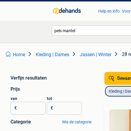
Help en info
Voor
28 r
Home
Kleding | Dames
Jassen | Winter
Verfijn resultaten
Bewaar
Prijs
Kleding | D
van
tot
€
€
Categorie
Wis de categorie