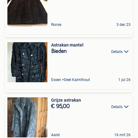
Ronse
3 dec 23
Astrakan mantel
Bieden
Details
Essen +Deel Kalmthout
1 jul 26
Grijze astrakan
€ 95,00
Details
Aalst
16 mrt 26