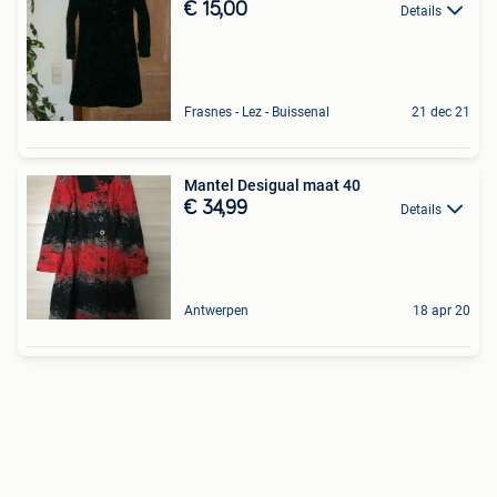
€ 15,00
Details
Frasnes - Lez - Buissenal
21 dec 21
Mantel Desigual maat 40
€ 34,99
Details
Antwerpen
18 apr 20