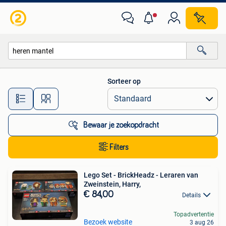
Alle categorieën…
Sorteer op
Alle afstanden…
Bewaar je zoekopdracht
Filters
Lego Set - BrickHeadz - Leraren van
Zweinstein, Harry,
€ 84,00
Details
Topadvertentie
Bezoek website
3 aug 26