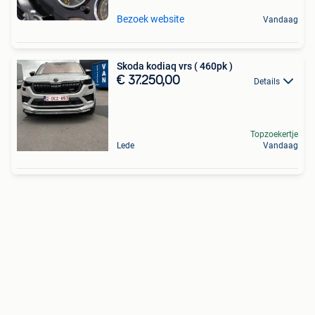
Bezoek website
Vandaag
Skoda kodiaq vrs ( 460pk )
€ 37.250,00
Details
Topzoekertje
Lede
Vandaag