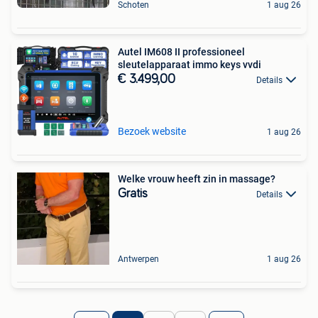
Schoten
1 aug 26
Autel IM608 II professioneel
sleutelapparaat immo keys vvdi
€ 3.499,00
Details
Bezoek website
1 aug 26
Welke vrouw heeft zin in massage?
Gratis
Details
Antwerpen
1 aug 26