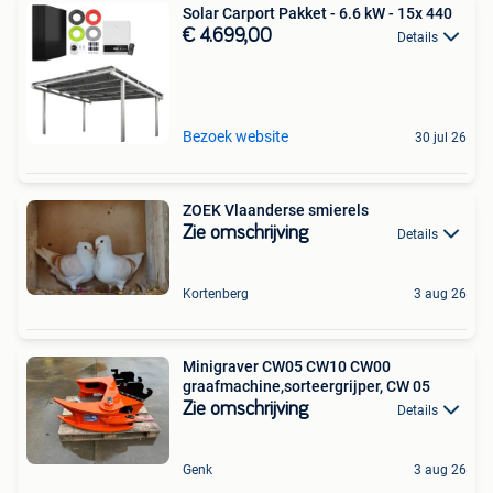
Solar Carport Pakket - 6.6 kW - 15x 440
€ 4.699,00
Details
Bezoek website
30 jul 26
ZOEK Vlaanderse smierels
Zie omschrijving
Details
Kortenberg
3 aug 26
Minigraver CW05 CW10 CW00
graafmachine,sorteergrijper, CW 05
Zie omschrijving
Details
Genk
3 aug 26