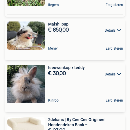
Itegem
Eergisteren
Malshi pup
€ 850,00
Details
Menen
Eergisteren
leeuwenkop x teddy
€ 30,00
Details
Kinrooi
Eergisteren
2dekans | By Cee Cee Origineel
Hondendeken Bank –