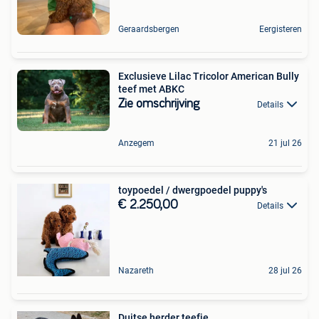
Geraardsbergen
Eergisteren
Exclusieve Lilac Tricolor American Bully
teef met ABKC
Zie omschrijving
Details
Anzegem
21 jul 26
toypoedel / dwergpoedel puppy's
€ 2.250,00
Details
Nazareth
28 jul 26
Duitse herder teefje