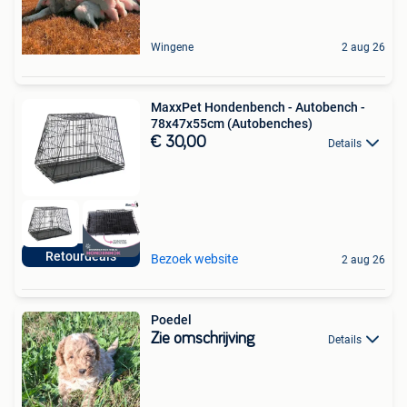
Wingene
2 aug 26
MaxxPet Hondenbench - Autobench -
78x47x55cm (Autobenches)
€ 30,00
Details
Retourdeals
Bezoek website
2 aug 26
Poedel
Zie omschrijving
Details