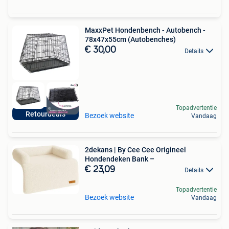
MaxxPet Hondenbench - Autobench -
78x47x55cm (Autobenches)
€ 30,00
Details
Topadvertentie
Retourdeals
Bezoek website
Vandaag
2dekans | By Cee Cee Origineel
Hondendeken Bank –
€ 23,09
Details
Topadvertentie
Bezoek website
Vandaag