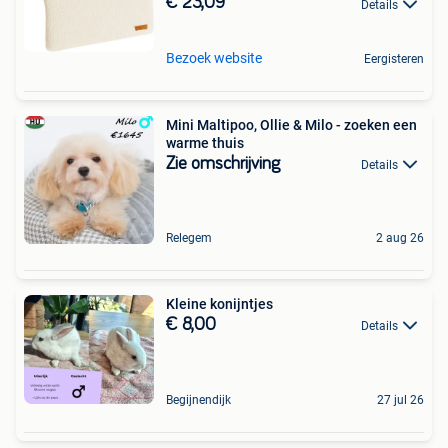
€ 23,09
Details
Bezoek website
Eergisteren
Mini Maltipoo, Ollie & Milo - zoeken een
warme thuis
Zie omschrijving
Details
Relegem
2 aug 26
Kleine konijntjes
€ 8,00
Details
Begijnendijk
27 jul 26