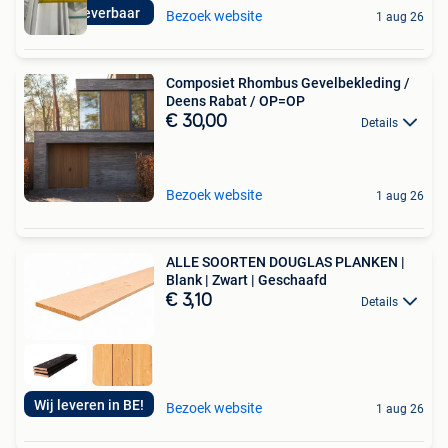
Direct leverbaar
Bezoek website
1 aug 26
Composiet Rhombus Gevelbekleding /
Deens Rabat / OP=OP
€ 30,00
Details
Bezoek website
1 aug 26
ALLE SOORTEN DOUGLAS PLANKEN |
Blank | Zwart | Geschaafd
€ 3,10
Details
Wij leveren in BE!
Bezoek website
1 aug 26