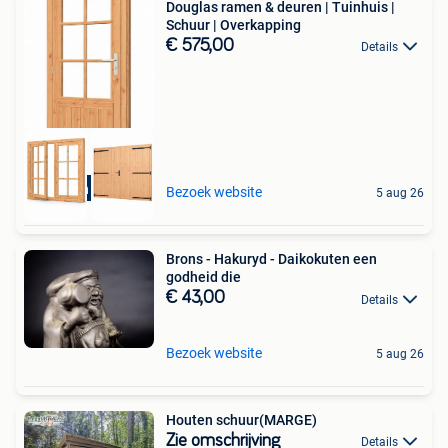
Douglas ramen & deuren | Tuinhuis |
Schuur | Overkapping
€ 575,00
Details
Bestel in webshop!
Bezoek website
5 aug 26
Brons - Hakuryd - Daikokuten een
godheid die
€ 43,00
Details
Bezoek website
5 aug 26
Houten schuur(MARGE)
Zie omschrijving
Details