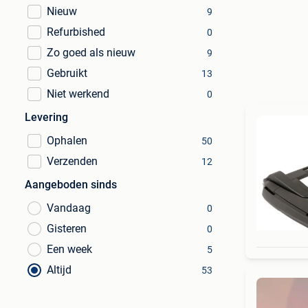
Nieuw
9
Refurbished
0
Zo goed als nieuw
9
Gebruikt
13
Niet werkend
0
Levering
Ophalen
50
Verzenden
12
Aangeboden sinds
Vandaag
0
Gisteren
0
Een week
5
Altijd
53