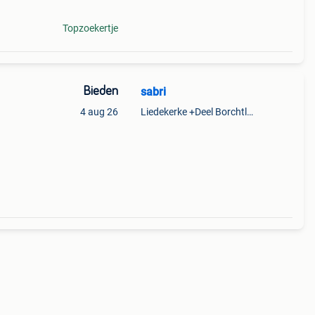
Topzoekertje
Bieden
sabri
4 aug 26
Liedekerke +Deel Borchtlombeek