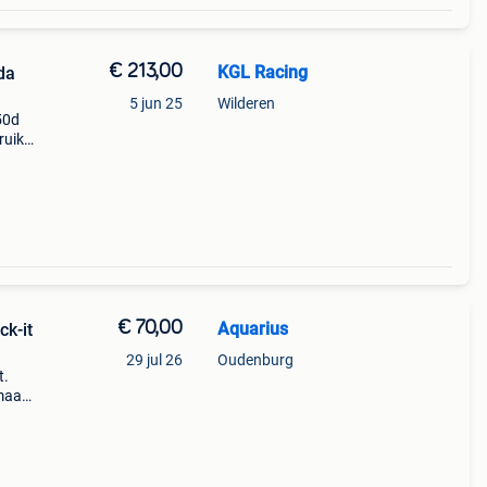
€ 213,00
KGL Racing
da
5 jun 25
Wilderen
50d
uikt,
er c-
€ 70,00
Aquarius
ck-it
29 jul 26
Oudenburg
t.
maakt
e
tank