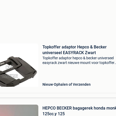
Topkoffer adaptor Hepco & Becker
universeel EASYRACK Zwart
Topkoffer adaptor hepco & becker universeel
easyrack zwart nieuwe mount voor topkoffer
hepco&becker, nu in promo aan 102 euro ipv 
euro een topdrager easyrack is de manier om 
topkoffer,
Nieuw
Ophalen of Verzenden
HEPCO BECKER bagagerek honda mon
125cc.y 125