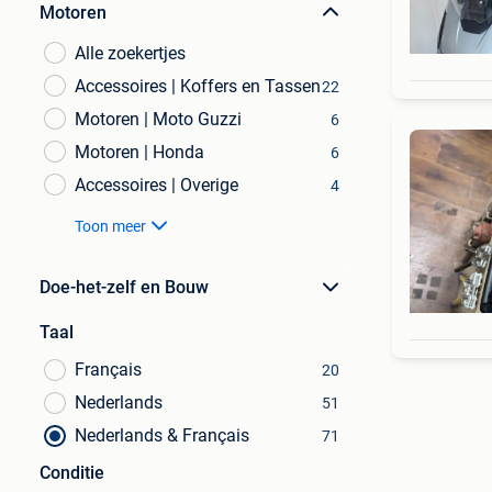
Motoren
Alle zoekertjes
Accessoires | Koffers en Tassen
22
Motoren | Moto Guzzi
6
Motoren | Honda
6
Accessoires | Overige
4
Toon meer
Doe-het-zelf en Bouw
Taal
Français
20
Nederlands
51
Nederlands & Français
71
Conditie