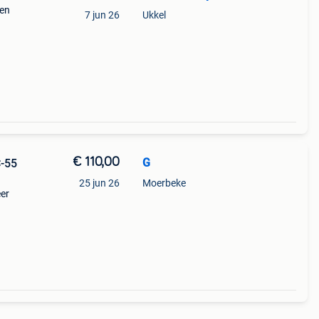
een
7 jun 26
Ukkel
€ 110,00
G
C-55
25 jun 26
Moerbeke
eer
2
 te