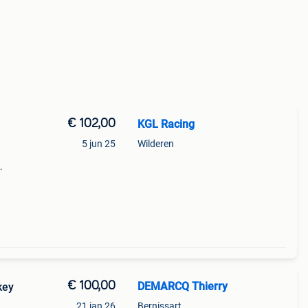
€ 102,00
KGL Racing
5 jun 25
Wilderen
125
een
€ 100,00
DEMARCQ Thierry
key
21 jan 26
Bernissart