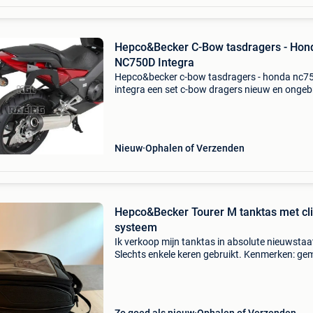
Hepco&Becker C-Bow tasdragers - Hon
NC750D Integra
Hepco&becker c-bow tasdragers - honda nc7
integra een set c-bow dragers nieuw en ongebr
nu in promo aan 170 euro ipv 213 euro c-bow
tasdragers van hepco&becker alle hepco&beck
Nieuw
Ophalen of Verzenden
Hepco&Becker Tourer M tanktas met cli
systeem
Ik verkoop mijn tanktas in absolute nieuwstaa
Slechts enkele keren gebruikt. Kenmerken: ge
van 100% polyester (met een *waterafstotend
coating) geen directe montage op de gelakte 
met volu