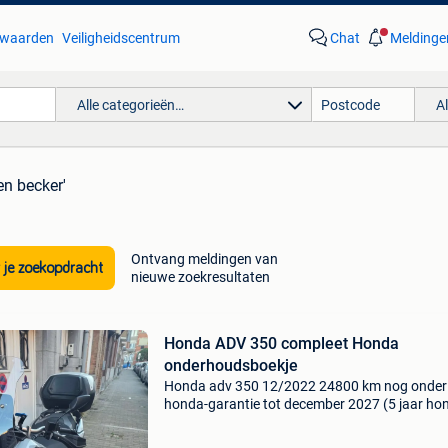
waarden
Veiligheidscentrum
Chat
Meldinge
Alle categorieën…
A
en becker'
Ontvang meldingen van
 je zoekopdracht
nieuwe zoekresultaten
Honda ADV 350 compleet Honda
onderhoudsboekje
Honda adv 350 12/2022 24800 km nog onder
honda-garantie tot december 2027 (5 jaar ho
garantie) compleet onderhoudsboek bij een h
dealer zeer goed uitgerust 2 sleutels, sleutello