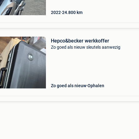
dus starten z
2022
24.800
km
Hepco&becker werkkoffer
Zo goed als nieuw sleutels aanwezig
Zo goed als nieuw
Ophalen