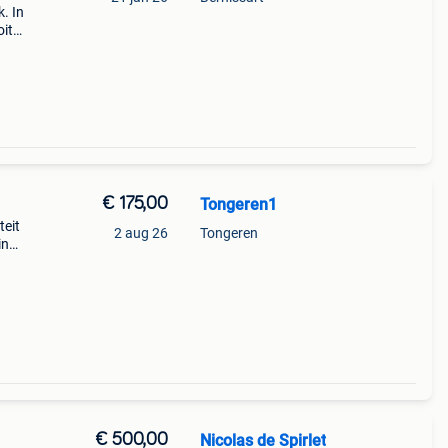
. In
oit
00
jk en
€ 175,00
Tongeren1
teit
2 aug 26
Tongeren
in
€ 500,00
Nicolas de Spirlet