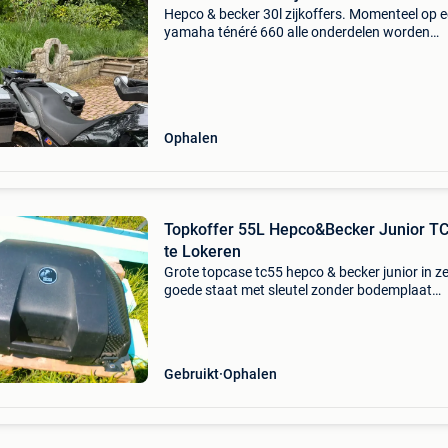
Hepco & becker 30l zijkoffers. Momenteel op 
yamaha ténéré 660 alle onderdelen worden
verkocht met! Nieuwprijs: 1200€
Ophalen
Topkoffer 55L Hepco&Becker Junior T
te Lokeren
Grote topcase tc55 hepco & becker junior in z
goede staat met sleutel zonder bodemplaat
(easyrack) . Afm: 57 x 31 x 44 cm hier passen 
helmen in. Wegens te groot voor mijn zijkoffers
kunnen
Gebruikt
Ophalen