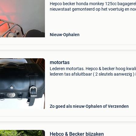
Hepco becker honda monkey 125cc bagagerek
nieuwstaat gemonteerd op het voertuig en no
gebruikt. Aankoopprijs 300 euro kassabon: 1
euro (artikel om op te halen, betaling persoonli
contant
Nieuw
Ophalen
motortas
Lederen motortas. Hepco & becker hoog kwali
lederen tas afsluitbaar ( 2 sleutels aanwezig ) 
zeer mooie staat. Weinig gebruikt
Zo goed als nieuw
Ophalen of Verzenden
Hebco & Becker bijzaken