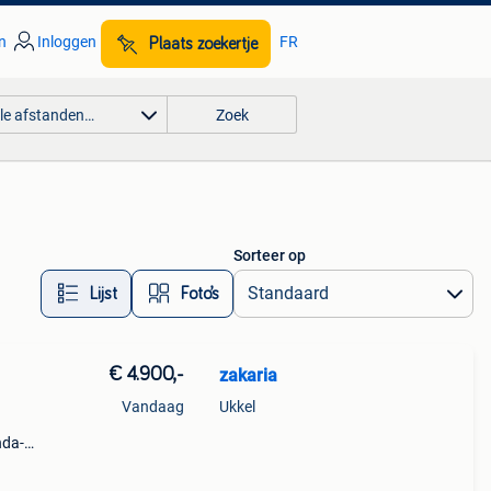
n
Inloggen
FR
Plaats zoekertje
lle afstanden…
Zoek
Sorteer op
Lijst
Foto’s
€ 4.900,-
zakaria
Vandaag
Ukkel
nda-
onda-
os