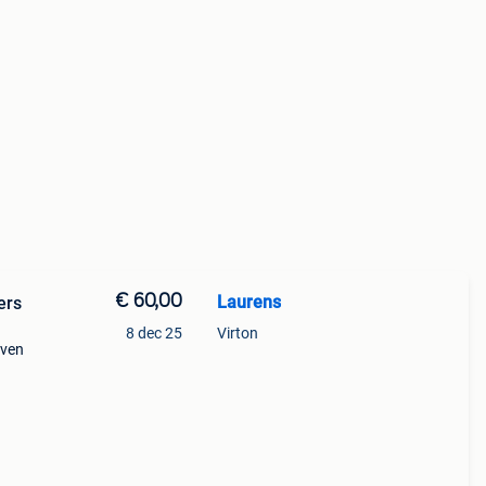
€ 60,00
Laurens
ers
8 dec 25
Virton
even