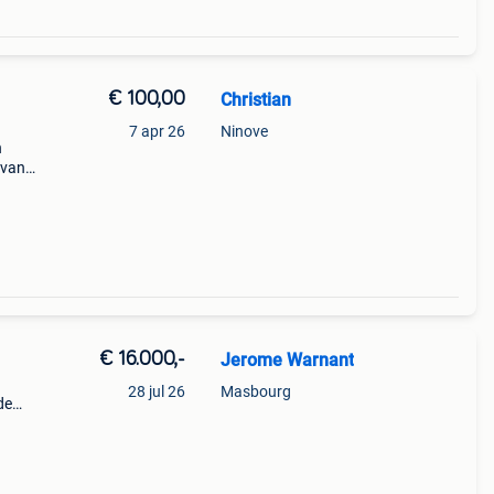
€ 100,00
Christian
7 apr 26
Ninove
n
 van
uro)
€ 16.000,-
Jerome Warnant
28 jul 26
Masbourg
de
uise
ar in