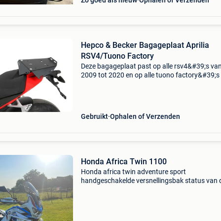
Zo goed als nieuw
Ophalen of Verzenden
Hepco & Becker Bagageplaat Aprilia
RSV4/Tuono Factory
Deze bagageplaat past op alle rsv4&#39;s va
2009 tot 2020 en op alle tuono factory&#39;s
2015 tot 2020. 3X gebruikt. (Nieuwprijs 220 e
tevens voorzien van strip tegen vuil en nat. In
Gebruikt
Ophalen of Verzenden
Honda Africa Twin 1100
Honda africa twin adventure sport
handgeschakelde versnellingsbak status van 
showroom 12500 kilometer volledige optie: cr
control schorsing van de piloot schifter crashb
het binnenland hep